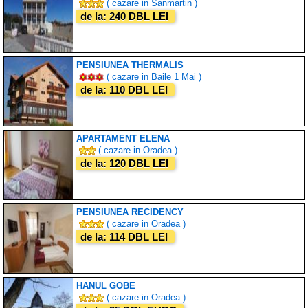
( cazare in Sanmartin )
de la: 240 DBL LEI
PENSIUNEA THERMALIS
( cazare in Baile 1 Mai )
de la: 110 DBL LEI
APARTAMENT ELENA
( cazare in Oradea )
de la: 120 DBL LEI
PENSIUNEA RECIDENCY
( cazare in Oradea )
de la: 114 DBL LEI
HANUL GOBE
( cazare in Oradea )