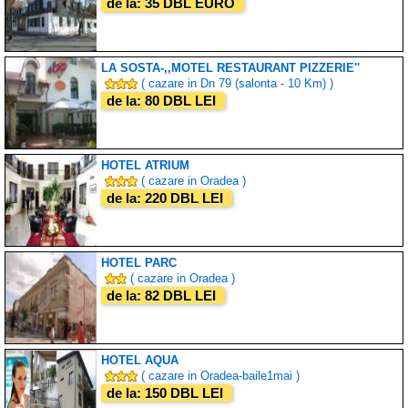
de la: 35 DBL EURO
LA SOSTA-,,MOTEL RESTAURANT PIZZERIE''
( cazare in Dn 79 (salonta - 10 Km) )
de la: 80 DBL LEI
HOTEL ATRIUM
( cazare in Oradea )
de la: 220 DBL LEI
HOTEL PARC
( cazare in Oradea )
de la: 82 DBL LEI
HOTEL AQUA
( cazare in Oradea-baile1mai )
de la: 150 DBL LEI