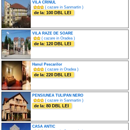
VILA CRINUL
( cazare in Sanmartin )
de la: 100 DBL LEI
VILA RAZE DE SOARE
( cazare in Oradea )
de la: 120 DBL LEI
Hanul Pescarilor
( cazare in Oradea )
de la: 220 DBL LEI
PENSIUNEA TULIPAN NERO
( cazare in Sanmartin )
de la: 80 DBL LEI
CASA ANTIC