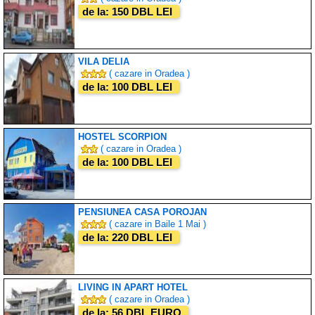
de la: 150 DBL LEI
VILA DELIA
( cazare in Oradea )
de la: 100 DBL LEI
HOSTEL SCORPION
( cazare in Oradea )
de la: 100 DBL LEI
PENSIUNEA CASA POROJAN
( cazare in Baile 1 Mai )
de la: 220 DBL LEI
LIVING IN APART HOTEL
( cazare in Oradea )
de la: 56 DBL EURO