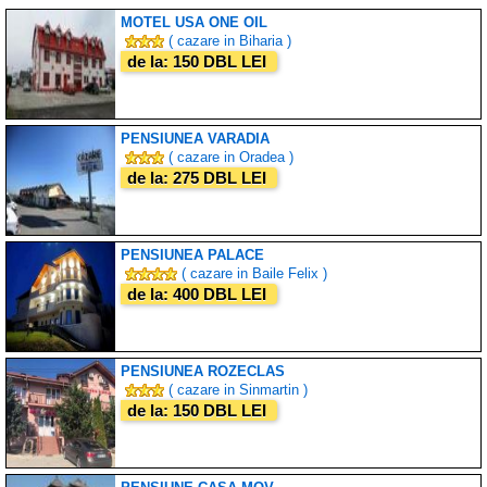
MOTEL USA ONE OIL
( cazare in Biharia )
de la: 150 DBL LEI
PENSIUNEA VARADIA
( cazare in Oradea )
de la: 275 DBL LEI
PENSIUNEA PALACE
( cazare in Baile Felix )
de la: 400 DBL LEI
PENSIUNEA ROZECLAS
( cazare in Sinmartin )
de la: 150 DBL LEI