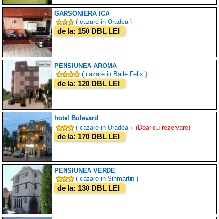
GARSONIERA ICA
( cazare in Oradea )
de la: 150 DBL LEI
PENSIUNEA AROMA
( cazare in Baile Felix )
de la: 120 DBL LEI
hotel Bulevard
( cazare in Oradea )
(Doar cu rezervare)
de la: 170 DBL LEI
PENSIUNEA VERDE
( cazare in Sinmartin )
de la: 130 DBL LEI