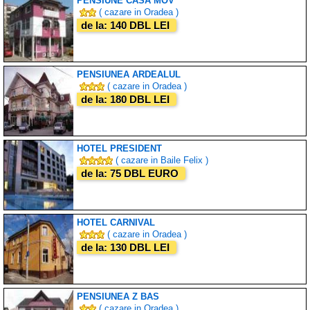
PENSIUNE CASA MOV
( cazare in Oradea )
de la: 140 DBL LEI
PENSIUNEA ARDEALUL
( cazare in Oradea )
de la: 180 DBL LEI
HOTEL PRESIDENT
( cazare in Baile Felix )
de la: 75 DBL EURO
HOTEL CARNIVAL
( cazare in Oradea )
de la: 130 DBL LEI
PENSIUNEA Z BAS
( cazare in Oradea )