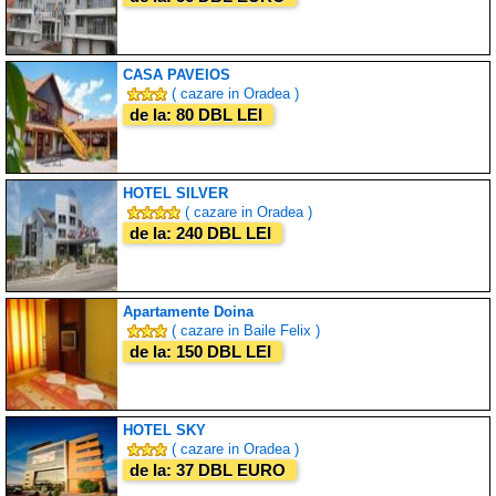
CASA PAVEIOS
( cazare in Oradea )
de la: 80 DBL LEI
HOTEL SILVER
( cazare in Oradea )
de la: 240 DBL LEI
Apartamente Doina
( cazare in Baile Felix )
de la: 150 DBL LEI
HOTEL SKY
( cazare in Oradea )
de la: 37 DBL EURO