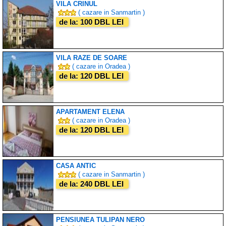
VILA CRINUL
( cazare in Sanmartin )
de la: 100 DBL LEI
VILA RAZE DE SOARE
( cazare in Oradea )
de la: 120 DBL LEI
APARTAMENT ELENA
( cazare in Oradea )
de la: 120 DBL LEI
CASA ANTIC
( cazare in Sanmartin )
de la: 240 DBL LEI
PENSIUNEA TULIPAN NERO