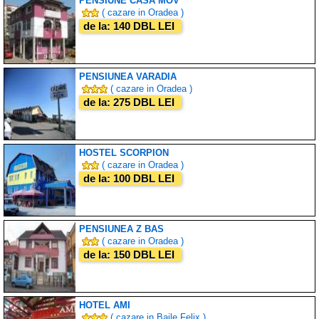
PENSIUNE CASA MOV
( cazare in Oradea )
de la: 140 DBL LEI
PENSIUNEA VARADIA
( cazare in Oradea )
de la: 275 DBL LEI
HOSTEL SCORPION
( cazare in Oradea )
de la: 100 DBL LEI
PENSIUNEA Z BAS
( cazare in Oradea )
de la: 150 DBL LEI
HOTEL AMI
( cazare in Baile Felix )