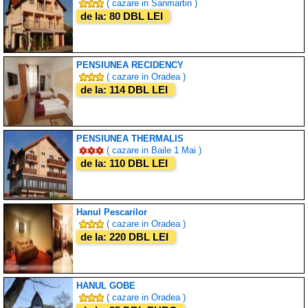
( cazare in Sanmartin )
de la: 80 DBL LEI
PENSIUNEA RECIDENCY
( cazare in Oradea )
de la: 114 DBL LEI
PENSIUNEA THERMALIS
( cazare in Baile 1 Mai )
de la: 110 DBL LEI
Hanul Pescarilor
( cazare in Oradea )
de la: 220 DBL LEI
HANUL GOBE
( cazare in Oradea )