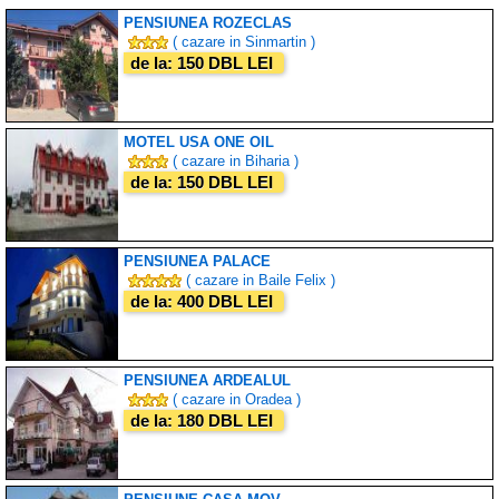
PENSIUNEA ROZECLAS
( cazare in Sinmartin )
de la: 150 DBL LEI
MOTEL USA ONE OIL
( cazare in Biharia )
de la: 150 DBL LEI
PENSIUNEA PALACE
( cazare in Baile Felix )
de la: 400 DBL LEI
PENSIUNEA ARDEALUL
( cazare in Oradea )
de la: 180 DBL LEI