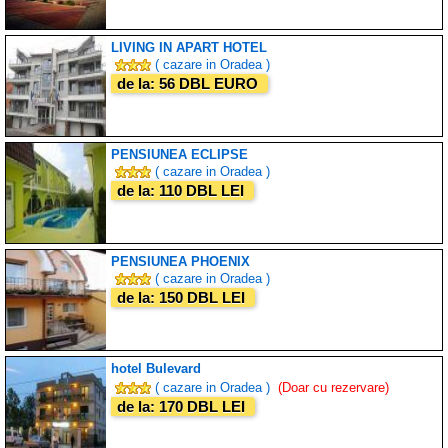
LIVING IN APART HOTEL
( cazare in Oradea )
de la: 56 DBL EURO
PENSIUNEA ECLIPSE
( cazare in Oradea )
de la: 110 DBL LEI
PENSIUNEA PHOENIX
( cazare in Oradea )
de la: 150 DBL LEI
hotel Bulevard
( cazare in Oradea )
(Doar cu rezervare)
de la: 170 DBL LEI