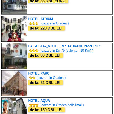
de la: 35 DBL EURO
HOTEL ATRIUM
( cazare in Oradea )
de la: 220 DBL LEI
LA SOSTA-,,MOTEL RESTAURANT PIZZERIE''
( cazare in Dn 79 (salonta - 10 Km) )
de la: 80 DBL LEI
HOTEL PARC
( cazare in Oradea )
de la: 82 DBL LEI
HOTEL AQUA
( cazare in Oradea-baile1mai )
de la: 150 DBL LEI