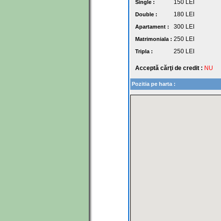
150
LEI
Single :
180
LEI
Double :
300
LEI
Apartament :
250
LEI
Matrimoniala :
250
LEI
Tripla :
Acceptă cărţi de credit :
NU
Pozitia pe harta :