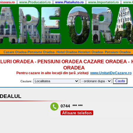
|
|
|
|
isoara.ro
www.Producatori.ro
www.PiataAuto.ro
www.Importatori.ro
www.C
Cazare Oradea-Pensiune Oradea- Hotel Oradea-Hoteluri Oradea- Pensiuni Oradea
CAZARE ORADEA - 
LURI ORADEA - PENSIUNI ORADEA
ORADEA
Pentru cazare in alte locaţii din ţară ,vizitaţi
www.UnitatiDeCazare.ro
Cautare:
RDEALUL
0744 *** ***
Afisare telefon