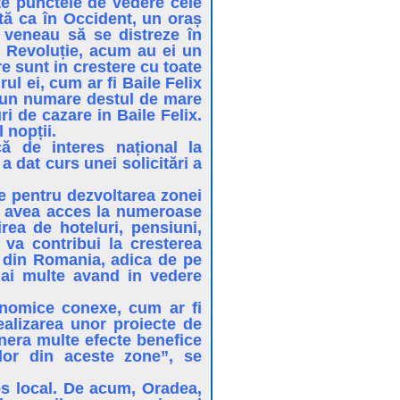
te punctele de vedere cele
tă ca în Occident, un oraș
 veneau să se distreze în
ă Revoluție, acum au ei un
e sunt in crestere cu toate
ul ei, cum ar fi Baile Felix
a un numare destul de mare
i de cazare in Baile Felix.
 nopții.
că de interes național la
 dat curs unei solicitări a
ne pentru dezvoltarea zonei
tea avea acces la numeroase
rea de hoteluri, pensiuni,
e va contribui la cresterea
i din Romania, adica de pe
mai multe avand in vedere
onomice conexe, cum ar fi
realizarea unor proiecte de
genera multe efecte benefice
ilor din aceste zone”, se
res local. De acum, Oradea,