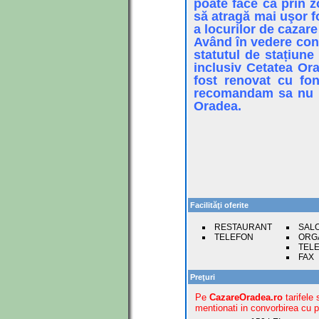
poate face ca prin z
să atragă mai uşor f
a locurilor de cazare
Având în vedere conc
statutul de stațiune
inclusiv Cetatea Ora
fost renovat cu fon
recomandam sa nu ne
Oradea.
Facilităţi oferite
RESTAURANT
SAL
TELEFON
ORG
TEL
FAX
Preţuri
Pe
CazareOradea.ro
tarifele 
mentionati in convorbirea cu pr