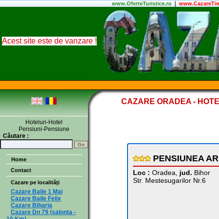
|
www.
OferteTuristice
.ro
www.CazareTim
Acest site este de vanzare !
CAZARE ORADEA - HOTE
Hoteluri-Hotel
Pensiuni-Pensiune
Căutare :
PENSIUNEA A
Home
Contact
Loc :
Oradea,
jud.
Bihor
Str. Mestesugarilor Nr.6
Cazare pe localităţi
Cazare Baile 1 Mai
Cazare Baile Felix
Cazare Biharia
Cazare Dn 79 (salonta -