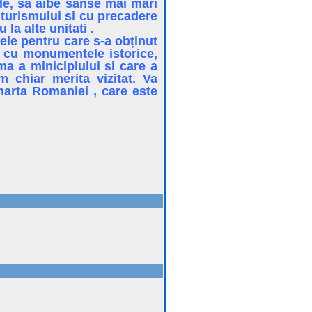
ede, sa aibe sanse mai mari
 turismului si cu precadere
la alte unitati .
ele pentru care s-a obținut
a, cu monumentele istorice,
ma a minicipiului si care a
 chiar merita vizitat. Va
harta Romaniei , care este