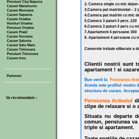
Pensiuni Cluj-Napoca
2. Camera single cu mic dejun
Cazare Maramures
3.Camera pat matrimonial – 2 
Cazare Moneasa
Cazare Sapanta
4.Camera pat matrim cu mic de
Cazare Oradea
5.Camera 3 paturi-3 pers. 220
Hoteluri Oradea
6.Camera 3 paturi-3 pers cu m
Pensiuni Oradea
7.Apartament 4 persoane 300
Cazare Praid
Cazare Suceava
8. Apartament 4 persoane cu m
Cazare Salonta
Cazare Satu Mare
Camerele trebuie eliberate a do
Cazare Timisoara
Pensiuni Timisoara
Cazare Ineu
Clientii nostrii sunt 
apartament ! si cazare
Parteneri
Bun venit la
Pensiunea Ard
Acesta este profilul nostru 
structura de cazare. Accepta
Va recomandam :
Pensiunea Ardealul
d
clipe de relaxare si o 
Situata nu departe de
comun, pensiunea va p
triple si apartament.
Toate spatiile de cazar