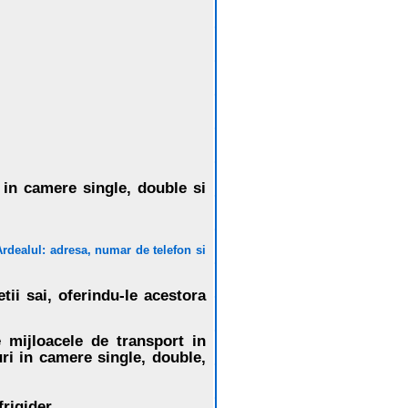
e in camere single, double si
Ardealul: adresa, numar de telefon si
ii sai, oferindu-le acestora
e mijloacele de transport in
ri in camere single, double,
frigider.