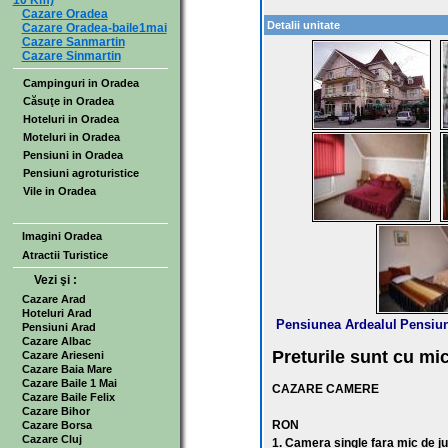
10 Km)
Cazare Oradea
Detalii unitate
Cazare Oradea-baile1mai
Cazare Sanmartin
Cazare Sinmartin
Campinguri in Oradea
Căsuţe in Oradea
Hoteluri in Oradea
Moteluri in Oradea
Pensiuni in Oradea
Pensiuni agroturistice
Vile in Oradea
Imagini Oradea
Atractii Turistice
Vezi şi :
Cazare Arad
Hoteluri Arad
Pensiunea Ardealul
Pensiun
Pensiuni Arad
Cazare Albac
Preturile sunt cu mi
Cazare Arieseni
Cazare Baia Mare
Cazare Baile 1 Mai
CAZARE CAMERE
Cazare Baile Felix
Cazare Bihor
RON
Cazare Borsa
Cazare Cluj
1. Camera single fara mic de j