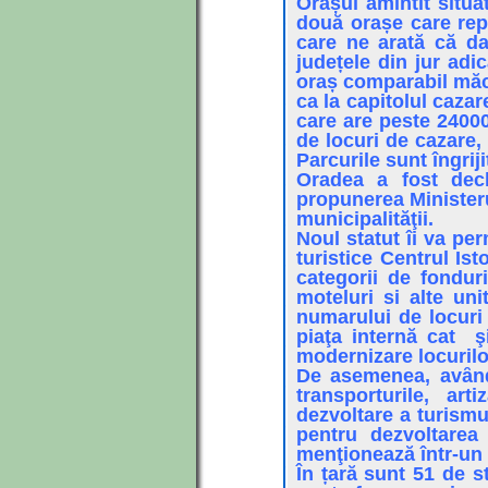
Orașul amintit situ
două orașe care rep
care ne arată că da
județele din jur adi
oraș comparabil măca
ca la capitolul cazar
care are peste 24000
de locuri de cazare,
Parcurile sunt îngriji
Oradea a fost decl
propunerea Ministeru
municipalităţii.
Noul statut îi va pe
turistice Centrul Is
categorii de fondur
moteluri si alte uni
numarului de locuri
piaţa internă cat ş
modernizare locurilo
De asemenea, avȃnd 
transporturile, arti
dezvoltare a turismul
pentru dezvoltarea 
menţionează într-un
În țară sunt 51 de s