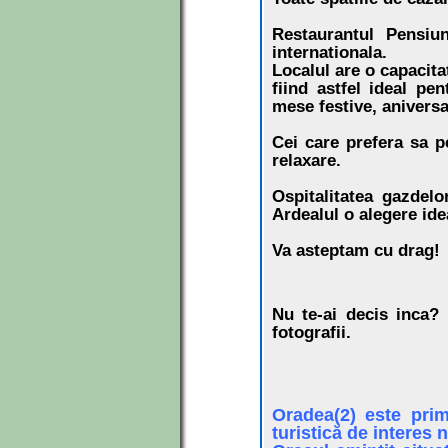
Restaurantul Pensiun
internationala.
Localul are o capacita
fiind astfel ideal pe
mese festive, aniversa
Cei care prefera sa pe
relaxare.
Ospitalitatea gazdelo
Ardealul o alegere ide
Va asteptam cu drag!
Nu te-ai decis inca? 
fotografii.
Oradea(2) este prim
turistică de interes n