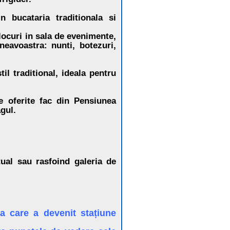
 bucataria traditionala si
locuri in sala de evenimente,
neavoastra: nunti, botezuri,
il traditional, ideala pentru
re oferite fac din Pensiunea
gul.
tual sau rasfoind galeria de
a care a devenit stațiune