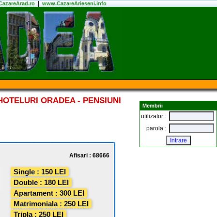
|
azareArad.ro
www.CazareArieseni.info
HOTELURI ORADEA - PENSIUNI
Membrii
utilizator :
parola :
Afisari : 68666
Single : 150 LEI
Double : 180 LEI
Apartament : 300 LEI
Matrimoniala : 250 LEI
Tripla : 250 LEI