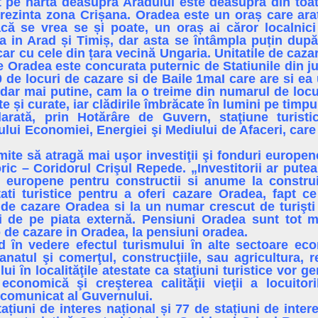
at pe hartă deasupra Aradului este deasupra din toa
rezinta zona Crișana. Oradea este un oraș care ara
că se vrea se și poate, un oraș ai căror localnici
ca in Arad și Timiș, dar asta se întâmpla puțin dup
r cu cele din țara vecină Ungaria. Unitatile de cazar
e Oradea este concurata puternic de Statiunile din jur
 de locuri de cazare si de Baile 1maI care are si e
 dar mai putine, cam la o treime din numarul de locur
te și curate, iar clădirile îmbrăcate în lumini pe timpul
arată, prin Hotărâre de Guvern, staţiune turisti
lui Economiei, Energiei şi Mediului de Afaceri, care a
rmite să atragă mai uşor investiţii şi fonduri europe
toric – Coridorul Crişul Repede. „Investitorii ar pu
i europene pentru constructii si anume la construi
tati turistice pentru a oferi cazare Oradea, fapt c
 de cazare Oradea si la un numar crescut de turişt
i de pe piata externă. Pensiuni Oradea sunt tot 
 de cazare in Oradea, la pensiuni oradea.
ȋn vedere efectul turismului ȋn alte sectoare ec
zanatul şi comerţul, construcţiile, sau agricultura, 
ui ȋn localităţile atestate ca staţiuni turistice vor 
economică şi creşterea calităţii vieţii a locuitor
 comunicat al Guvernului.
tațiuni de interes național și 77 de stațiuni de inte