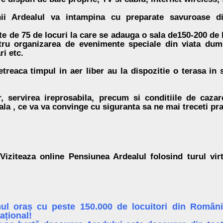
ii Ardealul va intampina cu preparate savuroase din
te de 75 de locuri la care se adauga o sala de150-200 de 
ntru organizarea de evenimente speciale din viata dum
ri etc.
treaca timpul in aer liber au la dispozitie o terasa in st
r, servirea ireprosabila, precum si conditiile de caza
ala , ce va va convinge cu siguranta sa ne mai treceti pra
Viziteaza online Pensiunea Ardealul folosind turul vir
ul oraș cu peste 150.000 de locuitori din Români
ațional!