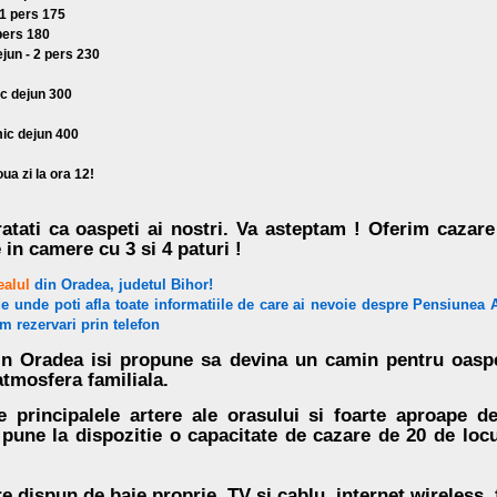
-1 pers 175
pers 180
jun - 2 pers 230
ic dejun 300
ic dejun 400
ua zi la ora 12!
tratati ca oaspeti ai nostri. Va asteptam ! Oferim cazar
 in camere cu 3 si 4 paturi !
ealul
din Oradea, judetul Bihor!
de unde poti afla toate informatiile de care ai nevoie despre Pensiunea 
m rezervari prin telefon
in Oradea isi propune sa devina un camin pentru oaspet
atmosfera familiala.
 principalele artere ale orasului si foarte aproape d
une la dispozitie o capacitate de cazare de 20 de locu
e dispun de baie proprie, TV si cablu, internet wireless, 