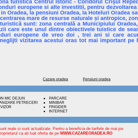
ona turistică Centrul Istoric - Coridorul Crişul Rep
onduri europene si alte investitii, pentru dezvoltarea
 in Oradea, la pensiuni Oradea, la Hoteluri Oradea sau 
entrarea mare de resurse naturale și antropice, zon
 turistică sunt: zona centrală a Municipiului Orade
zii care este unul dintre obiectivele tuistice de sea
duri europene de vreo doi , trei ani si care acum
glijti vizitarea acestui oras tot mai important pe 
Cazare oradea
Pensiuni oradea
ON MIC DEJUN
PARCARE
ANIZARE PETRECERI
MINIBAR
EVIZOR
FRIGIDER
INTERNET
sunt reale si sunt actualizate. Pentru a beneficia de tarifele de mai jos
oprietarul ca ati luat oferta de pe
WWW.CAZAREORADEA.RO