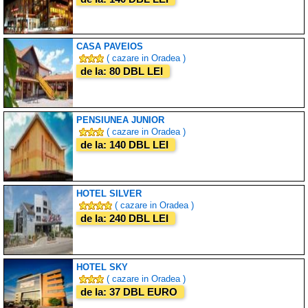
CASA PAVEIOS
( cazare in Oradea )
de la: 80 DBL LEI
PENSIUNEA JUNIOR
( cazare in Oradea )
de la: 140 DBL LEI
HOTEL SILVER
( cazare in Oradea )
de la: 240 DBL LEI
HOTEL SKY
( cazare in Oradea )
de la: 37 DBL EURO