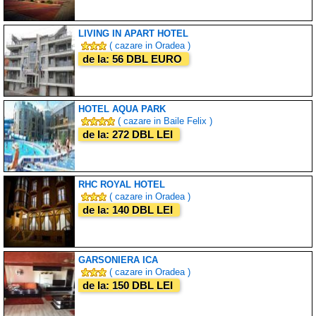
LIVING IN APART HOTEL
( cazare in Oradea )
de la: 56 DBL EURO
HOTEL AQUA PARK
( cazare in Baile Felix )
de la: 272 DBL LEI
RHC ROYAL HOTEL
( cazare in Oradea )
de la: 140 DBL LEI
GARSONIERA ICA
( cazare in Oradea )
de la: 150 DBL LEI