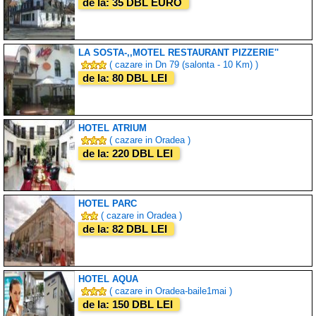
de la: 35 DBL EURO
LA SOSTA-,,MOTEL RESTAURANT PIZZERIE''
( cazare in Dn 79 (salonta - 10 Km) )
de la: 80 DBL LEI
HOTEL ATRIUM
( cazare in Oradea )
de la: 220 DBL LEI
HOTEL PARC
( cazare in Oradea )
de la: 82 DBL LEI
HOTEL AQUA
( cazare in Oradea-baile1mai )
de la: 150 DBL LEI