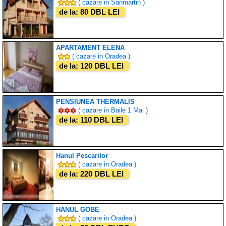
( cazare in Sanmartin )
de la: 80 DBL LEI
APARTAMENT ELENA
( cazare in Oradea )
de la: 120 DBL LEI
PENSIUNEA THERMALIS
( cazare in Baile 1 Mai )
de la: 110 DBL LEI
Hanul Pescarilor
( cazare in Oradea )
de la: 220 DBL LEI
HANUL GOBE
( cazare in Oradea )