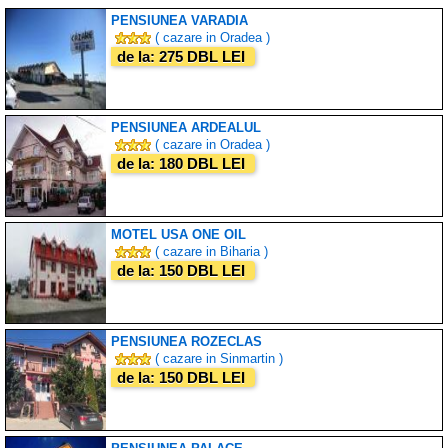
PENSIUNEA VARADIA
( cazare in Oradea )
de la: 275 DBL LEI
PENSIUNEA ARDEALUL
( cazare in Oradea )
de la: 180 DBL LEI
MOTEL USA ONE OIL
( cazare in Biharia )
de la: 150 DBL LEI
PENSIUNEA ROZECLAS
( cazare in Sinmartin )
de la: 150 DBL LEI