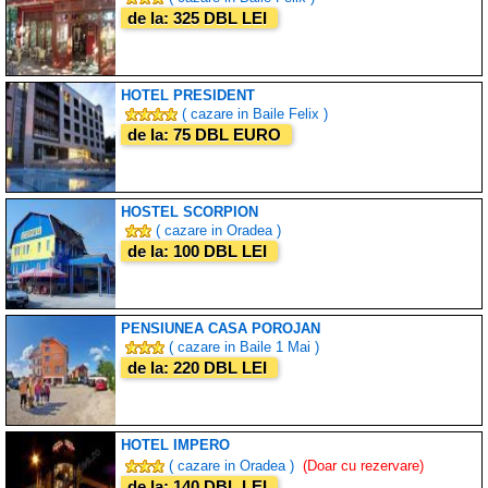
de la: 325 DBL LEI
HOTEL PRESIDENT
( cazare in Baile Felix )
de la: 75 DBL EURO
HOSTEL SCORPION
( cazare in Oradea )
de la: 100 DBL LEI
PENSIUNEA CASA POROJAN
( cazare in Baile 1 Mai )
de la: 220 DBL LEI
HOTEL IMPERO
( cazare in Oradea )
(Doar cu rezervare)
de la: 140 DBL LEI