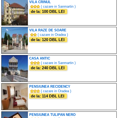
VILA CRINUL
( cazare in Sanmartin )
de la: 100 DBL LEI
VILA RAZE DE SOARE
( cazare in Oradea )
de la: 120 DBL LEI
CASA ANTIC
( cazare in Sanmartin )
de la: 240 DBL LEI
PENSIUNEA RECIDENCY
( cazare in Oradea )
de la: 114 DBL LEI
PENSIUNEA TULIPAN NERO