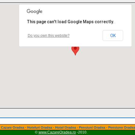
This page can't load Google Maps correctly.
OK
Do you own this website?
Cazare Oradea - Hoteluri Oradea - Hotel Oradea - Pensiuni Oradea - Pensiune Orade
©
www.CazareOradea.ro
-2010.