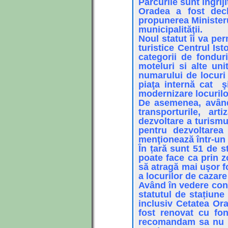
Parcurile sunt îngriji
Oradea a fost decl
propunerea Ministeru
municipalităţii.
Noul statut îi va pe
turistice Centrul Is
categorii de fondur
moteluri si alte uni
numarului de locuri
piaţa internă cat ş
modernizare locurilo
De asemenea, avȃnd 
transporturile, arti
dezvoltare a turismul
pentru dezvoltarea 
menţionează într-un
În țară sunt 51 de s
poate face ca prin z
să atragă mai uşor f
a locurilor de cazare
Având în vedere conc
statutul de stațiune
inclusiv Cetatea Ora
fost renovat cu fon
recomandam sa nu ne