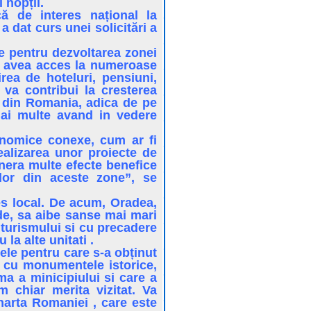
 nopții.
că de interes național la
 dat curs unei solicitări a
ne pentru dezvoltarea zonei
tea avea acces la numeroase
rea de hoteluri, pensiuni,
e va contribui la cresterea
i din Romania, adica de pe
mai multe avand in vedere
onomice conexe, cum ar fi
realizarea unor proiecte de
genera multe efecte benefice
ilor din aceste zone”, se
res local. De acum, Oradea,
ede, sa aibe sanse mai mari
 turismului si cu precadere
la alte unitati .
ele pentru care s-a obținut
a, cu monumentele istorice,
ma a minicipiului si care a
 chiar merita vizitat. Va
harta Romaniei , care este