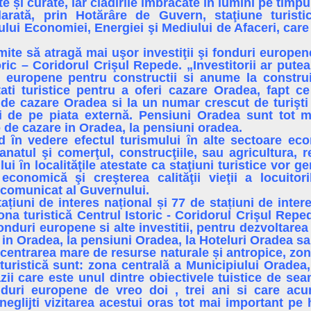
te și curate, iar clădirile îmbrăcate în lumini pe timpul
arată, prin Hotărâre de Guvern, staţiune turisti
lui Economiei, Energiei şi Mediului de Afaceri, care a
rmite să atragă mai uşor investiţii şi fonduri europe
toric – Coridorul Crişul Repede. „Investitorii ar pu
i europene pentru constructii si anume la construi
tati turistice pentru a oferi cazare Oradea, fapt c
 de cazare Oradea si la un numar crescut de turişt
i de pe piata externă. Pensiuni Oradea sunt tot 
 de cazare in Oradea, la pensiuni oradea.
ȋn vedere efectul turismului ȋn alte sectoare ec
zanatul şi comerţul, construcţiile, sau agricultura, 
ui ȋn localităţile atestate ca staţiuni turistice vor 
economică şi creşterea calităţii vieţii a locuitor
 comunicat al Guvernului.
tațiuni de interes național și 77 de stațiuni de inte
ona turistică Centrul Istoric - Coridorul Crişul Rep
onduri europene si alte investitii, pentru dezvoltarea
 in Oradea, la pensiuni Oradea, la Hoteluri Oradea sau 
entrarea mare de resurse naturale și antropice, zon
 turistică sunt: zona centrală a Municipiului Orade
zii care este unul dintre obiectivele tuistice de sea
duri europene de vreo doi , trei ani si care acum
glijti vizitarea acestui oras tot mai important pe 