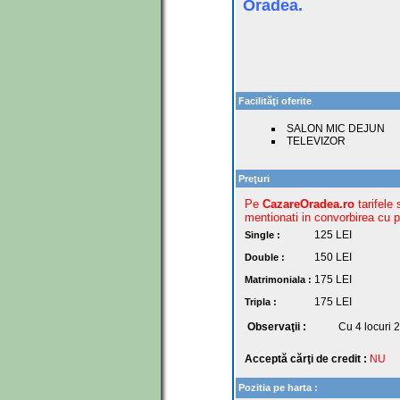
Oradea.
Facilităţi oferite
SALON MIC DEJUN
TELEVIZOR
Preţuri
Pe
CazareOradea.ro
tarifele 
mentionati in convorbirea cu pr
125
LEI
Single :
150
LEI
Double :
175
LEI
Matrimoniala :
175
LEI
Tripla :
Observaţii :
Cu 4 locuri 2
Acceptă cărţi de credit :
NU
Pozitia pe harta :