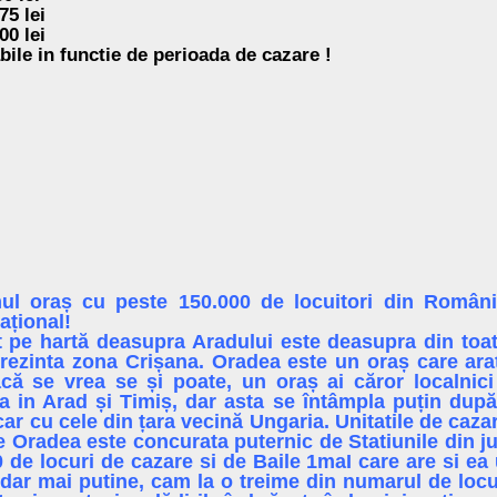
75 lei
00 lei
bile in functie de perioada de cazare !
ul oraș cu peste 150.000 de locuitori din Români
ațional!
at pe hartă deasupra Aradului este deasupra din toa
rezinta zona Crișana. Oradea este un oraș care ara
că se vrea se și poate, un oraș ai căror localnici
ca in Arad și Timiș, dar asta se întâmpla puțin dup
r cu cele din țara vecină Ungaria. Unitatile de cazar
e Oradea este concurata puternic de Statiunile din jur
 de locuri de cazare si de Baile 1maI care are si e
 dar mai putine, cam la o treime din numarul de locur