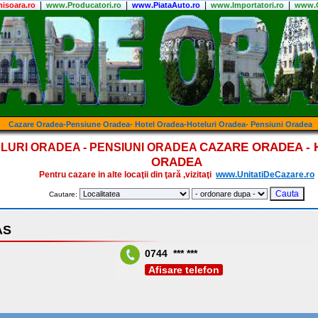
|
|
|
|
isoara.ro
www.Producatori.ro
www.PiataAuto.ro
www.Importatori.ro
www.C
Cazare Oradea-Pensiune Oradea- Hotel Oradea-Hoteluri Oradea- Pensiuni Oradea
CAZARE ORADEA - 
LURI ORADEA - PENSIUNI ORADEA
ORADEA
Pentru cazare in alte locaţii din ţară ,vizitaţi
www.UnitatiDeCazare.ro
Cautare:
AS
0744 *** ***
Afisare telefon