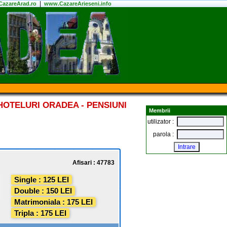
|
azareArad.ro
www.CazareArieseni.info
HOTELURI ORADEA - PENSIUNI
Membrii
utilizator :
parola :
Afisari : 47783
Single : 125 LEI
Double : 150 LEI
Matrimoniala : 175 LEI
Tripla : 175 LEI