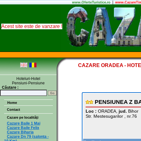
|
www.
OferteTuristice
.ro
www.CazareTim
Acest site este de vanzare !
CAZARE ORADEA - HOTE
Hoteluri-Hotel
Pensiuni-Pensiune
Căutare :
PENSIUNEA Z B
Home
Contact
Loc :
ORADEA,
jud.
Bihor
Str. Mestesugarilor , nr.76
Cazare pe localităţi
Cazare Baile 1 Mai
Cazare Baile Felix
Cazare Biharia
Cazare Dn 79 (salonta -