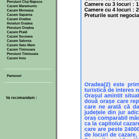
Pensiuni Cluj-Napoca
Camere cu 3 locuri : 1
Cazare Maramures
Camere cu 4 locuri : 2
Cazare Moneasa
Preturile sunt negocia
Cazare Sapanta
Cazare Oradea
Hoteluri Oradea
Pensiuni Oradea
Cazare Praid
Cazare Suceava
Cazare Salonta
Cazare Satu Mare
Cazare Timisoara
Pensiuni Timisoara
Cazare Ineu
Parteneri
Oradea(2) este prim
turistică de interes n
Orașul amintit situ
Va recomandam :
două orașe care rep
care ne arată că da
județele din jur adi
oraș comparabil măca
ca la capitolul cazar
care are peste 24000
de locuri de cazare,