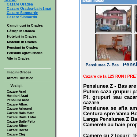
10 Km)
Detalii unitate
Cazare Oradea
Cazare Oradea-baile1mai
Cazare Sanmartin
Cazare Sinmartin
Campinguri in Oradea
Căsuţe in Oradea
Hoteluri in Oradea
Moteluri in Oradea
Pensiuni in Oradea
Pensiuni agroturistice
Vile in Oradea
Pensi
Pensiunea Z- Bas
Imagini Oradea
PRE
Cazare de la 125 RON !
Atractii Turistice
Pensiunea Z - Bas are 
Vezi şi :
Putem caza grupuri pa
Cazare Arad
Hoteluri Arad
Pt. grupuri sau caza
Pensiuni Arad
cazare.
Cazare Albac
Pensiunea se afla am
Cazare Arieseni
Centura spre Vama Bo
Cazare Baia Mare
Cazare Baile 1 Mai
Langa Pensiunea Z Bas 
Cazare Baile Felix
Camerele au baie prop
Cazare Bihor
Cazare Borsa
Cazare Cluj
Camere cu 2 locuri: 15