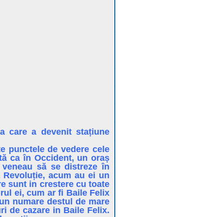
a care a devenit stațiune
te punctele de vedere cele
tă ca în Occident, un oraș
 veneau să se distreze în
ă Revoluție, acum au ei un
e sunt in crestere cu toate
ul ei, cum ar fi Baile Felix
a un numare destul de mare
i de cazare in Baile Felix.