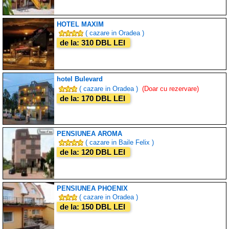
HOTEL MAXIM
( cazare in Oradea )
de la: 310 DBL LEI
hotel Bulevard
( cazare in Oradea )
(Doar cu rezervare)
de la: 170 DBL LEI
PENSIUNEA AROMA
( cazare in Baile Felix )
de la: 120 DBL LEI
PENSIUNEA PHOENIX
( cazare in Oradea )
de la: 150 DBL LEI