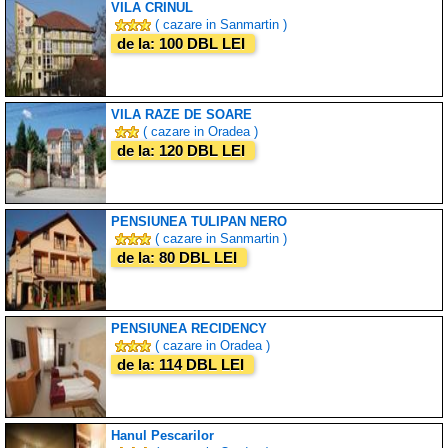
VILA CRINUL
( cazare in Sanmartin )
de la: 100 DBL LEI
VILA RAZE DE SOARE
( cazare in Oradea )
de la: 120 DBL LEI
PENSIUNEA TULIPAN NERO
( cazare in Sanmartin )
de la: 80 DBL LEI
PENSIUNEA RECIDENCY
( cazare in Oradea )
de la: 114 DBL LEI
Hanul Pescarilor