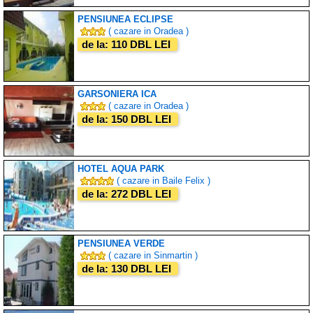
PENSIUNEA ECLIPSE
( cazare in Oradea )
de la: 110 DBL LEI
GARSONIERA ICA
( cazare in Oradea )
de la: 150 DBL LEI
HOTEL AQUA PARK
( cazare in Baile Felix )
de la: 272 DBL LEI
PENSIUNEA VERDE
( cazare in Sinmartin )
de la: 130 DBL LEI