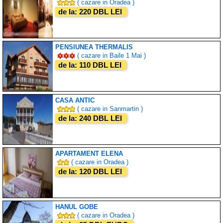
( cazare in Oradea )
de la: 220 DBL LEI
PENSIUNEA THERMALIS
( cazare in Baile 1 Mai )
de la: 110 DBL LEI
CASA ANTIC
( cazare in Sanmartin )
de la: 240 DBL LEI
APARTAMENT ELENA
( cazare in Oradea )
de la: 120 DBL LEI
HANUL GOBE
( cazare in Oradea )