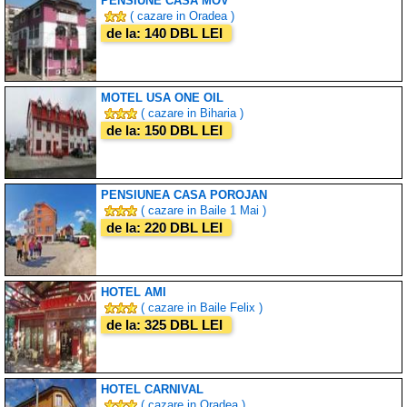
PENSIUNE CASA MOV
( cazare in Oradea )
de la: 140 DBL LEI
MOTEL USA ONE OIL
( cazare in Biharia )
de la: 150 DBL LEI
PENSIUNEA CASA POROJAN
( cazare in Baile 1 Mai )
de la: 220 DBL LEI
HOTEL AMI
( cazare in Baile Felix )
de la: 325 DBL LEI
HOTEL CARNIVAL
( cazare in Oradea )