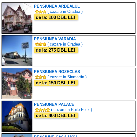
PENSIUNEA ARDEALUL
( cazare in Oradea )
de la: 180 DBL LEI
PENSIUNEA VARADIA
( cazare in Oradea )
de la: 275 DBL LEI
PENSIUNEA ROZECLAS
( cazare in Sinmartin )
de la: 150 DBL LEI
PENSIUNEA PALACE
( cazare in Baile Felix )
de la: 400 DBL LEI