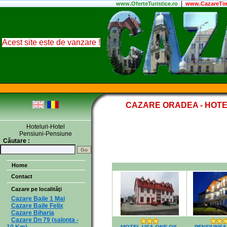
|
www.
OferteTuristice
.ro
www.CazareTim
Acest site este de vanzare !
CAZARE ORADEA - HOTE
Hoteluri-Hotel
Pensiuni-Pensiune
Căutare :
Home
Contact
Cazare pe localităţi
Cazare Baile 1 Mai
Cazare Baile Felix
Cazare Biharia
Cazare Dn 79 (salonta -