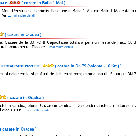
( cazare in Baile 1 Mai )
ALIS
1 Mai. Pensiunea Thermalis Pensiune in Baile 1 Mai din Baile 1 Mai este la 
- Pen
... mai multe detalii
( cazare in Oradea )
a. Cazare de la 80 RON! Capacitatea totala a pensiunii este de max. 30 d
 trei apartamente. Fiecare
... mai multe detalii
( cazare in Dn 79 (salonta - 10 Km) )
 RESTAURANT PIZZERIE''
si aglomeratie si profitati de linistea si prospetimea naturii. Situat pe DN 7
( cazare in Oradea )
otel in Oradea) oferim Cazare in Oradea. - Descendenta istorica, pitorescul ar
l orasului un
... mai multe detalii
( cazare in Oradea )