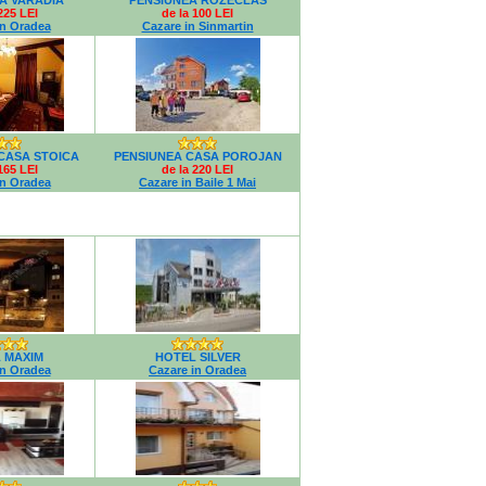
A VARADIA
PENSIUNEA ROZECLAS
225 LEI
de la 100 LEI
in Oradea
Cazare in Sinmartin
CASA STOICA
PENSIUNEA CASA POROJAN
165 LEI
de la 220 LEI
in Oradea
Cazare in Baile 1 Mai
 MAXIM
HOTEL SILVER
in Oradea
Cazare in Oradea