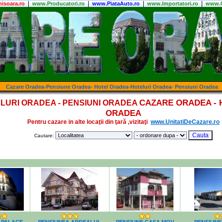
|
|
|
|
isoara.ro
www.Producatori.ro
www.PiataAuto.ro
www.Importatori.ro
www.C
Cazare Oradea-Pensiune Oradea- Hotel Oradea-Hoteluri Oradea- Pensiuni Oradea
CAZARE ORADEA - 
LURI ORADEA - PENSIUNI ORADEA
ORADEA
Pentru cazare in alte locaţii din ţară ,vizitaţi
www.UnitatiDeCazare.ro
Cautare: