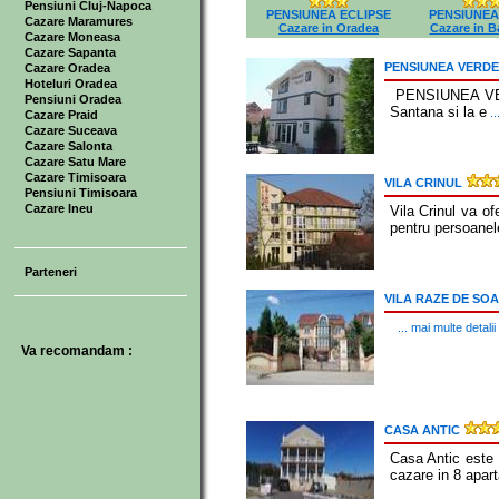
Pensiuni Cluj-Napoca
PENSIUNEA ECLIPSE
PENSIUNE
Cazare Maramures
Cazare in Oradea
Cazare in Ba
Cazare Moneasa
Cazare Sapanta
PENSIUNEA VERDE
Cazare Oradea
Hoteluri Oradea
PENSIUNEA VERDE
Pensiuni Oradea
Santana si la e
..
Cazare Praid
Cazare Suceava
Cazare Salonta
Cazare Satu Mare
Cazare Timisoara
VILA CRINUL
Pensiuni Timisoara
Cazare Ineu
Vila Crinul va of
pentru persoanel
Parteneri
VILA RAZE DE SO
... mai multe detalii
Va recomandam :
CASA ANTIC
Casa Antic este o
cazare in 8 apar