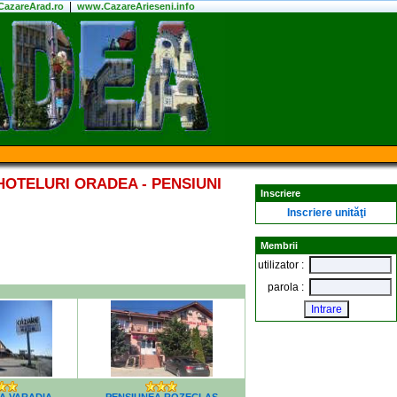
|
azareArad.ro
www.CazareArieseni.info
HOTELURI ORADEA - PENSIUNI
Inscriere
Inscriere unităţi
Membrii
utilizator :
parola :