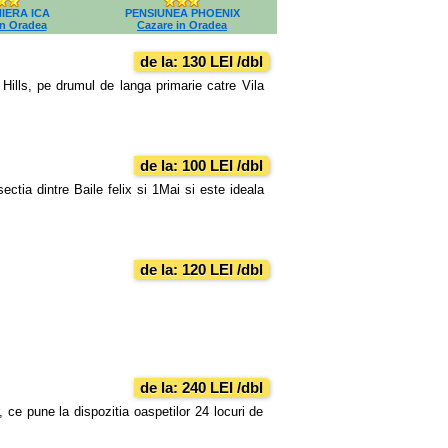
IERA ICA
PENSIUNEA PHOENIX
in Oradea
Cazare in Oradea
de la: 130 LEI /dbl
lls, pe drumul de langa primarie catre Vila
de la: 100 LEI /dbl
ectia dintre Baile felix si 1Mai si este ideala
de la: 120 LEI /dbl
de la: 240 LEI /dbl
, ce pune la dispozitia oaspetilor 24 locuri de