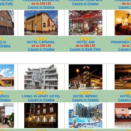
 PALACE
PENSIUNEA ARDEALUL
PENSIUNE CASA MOV
PENSIUNE
ile Felix
de la 150 LEI
Cazare in Oradea
de la 
Cazare in Oradea
Cazare 
ELIA
HOTEL CARNIVAL
HOTEL AMI
PENSIUNEA 
 Oradea
de la 100 LEI
de la 285 LEI
de la 
Cazare in Oradea
Cazare in Baile Felix
Cazare 
VEIOS
LIVING IN APART HOTEL
HOTEL IMPERO
HOTEL
 Oradea
Cazare in Oradea
Cazare in Oradea
Cazare 