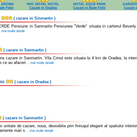
A AROMA
RHC ROYAL HOTEL
HOTEL AQUA PARK
GARSON
ile Felix
Cazare in Oradea
Cazare in Baile Felix
Cazare 
( cazare in Sinmartin )
 Pensiune in Sanmartin Pensiunea "Verde" situata in cartierul Beverly Hi
. mai multe detalii
( cazare in Sanmartin )
era cazare in Sanmartin. Vila Crinul este situata la 4 km de Oradea, la inters
e ce au afaceri
... mai multe detalii
( cazare in Oradea )
ARE
( cazare in Sanmartin )
 unitate de cazare, noua, deosebita prin finisajul elegant al spatiului interior
tamente mari s
... mai multe detalii