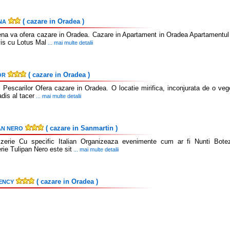
( cazare in Oradea )
NA
na va ofera cazare in Oradea. Cazare in Apartament in Oradea Apartamentul est
vis cu Lotus Mal
... mai multe detalii
( cazare in Oradea )
OR
Pescarilor Ofera cazare in Oradea. O locatie mirifica, inconjurata de o veget
adis al tacer
... mai multe detalii
( cazare in Sanmartin )
AN NERO
zzerie Cu specific Italian Organizeaza evenimente cum ar fi Nunti Bote
rie Tulipan Nero este sit
... mai multe detalii
( cazare in Oradea )
ENCY