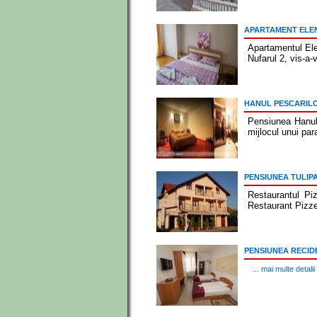
APARTAMENT ELE
Apartamentul Ele
Nufarul 2, vis-a-
HANUL PESCARIL
Pensiunea Hanul 
mijlocul unui par
PENSIUNEA TULIP
Restaurantul Pi
Restaurant Pizze
PENSIUNEA RECID
... mai multe detalii