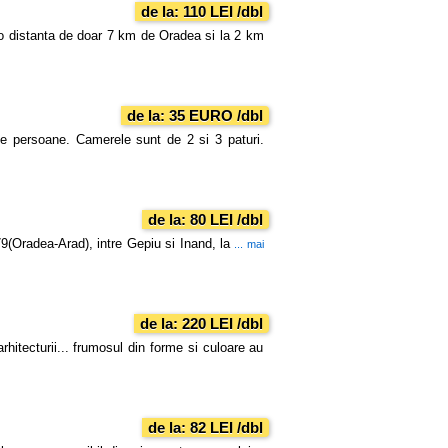
de la: 110 LEI /dbl
o distanta de doar 7 km de Oradea si la 2 km
de la: 35 EURO /dbl
e persoane. Camerele sunt de 2 si 3 paturi.
de la: 80 LEI /dbl
9(Oradea-Arad), intre Gepiu si Inand, la
... mai
de la: 220 LEI /dbl
hitecturii... frumosul din forme si culoare au
de la: 82 LEI /dbl