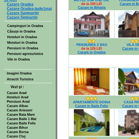
10 Km)
MOTEL USA ONE OIL
PENSIUNEA
de la 150 LEI
Cazare in Ba
Cazare Oradea
Cazare in Biharia
Cazare Oradea-baile1mai
Cazare Sanmartin
Cazare Sinmartin
Campinguri in Oradea
Căsuţe in Oradea
Hoteluri in Oradea
Moteluri in Oradea
PENSIUNEA Z BAS
VILA D
Pensiuni in Oradea
de la 125 LEI
Cazare in
Cazare in Oradea
Pensiuni agroturistice
Vile in Oradea
Imagini Oradea
Atractii Turistice
Vezi şi :
Cazare Arad
Hoteluri Arad
Pensiuni Arad
APARTAMENTE DOINA
CASA PA
Cazare Albac
Cazare in Baile Felix
Cazare in
Cazare Arieseni
Cazare Baia Mare
Cazare Baile 1 Mai
Cazare Baile Felix
Cazare Bihor
Cazare Borsa
Cazare Cluj