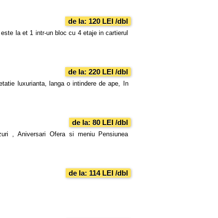
de la: 120 LEI /dbl
e la et 1 intr-un bloc cu 4 etaje in cartierul
de la: 220 LEI /dbl
atie luxurianta, langa o intindere de ape, In
de la: 80 LEI /dbl
zuri , Aniversari Ofera si meniu Pensiunea
de la: 114 LEI /dbl