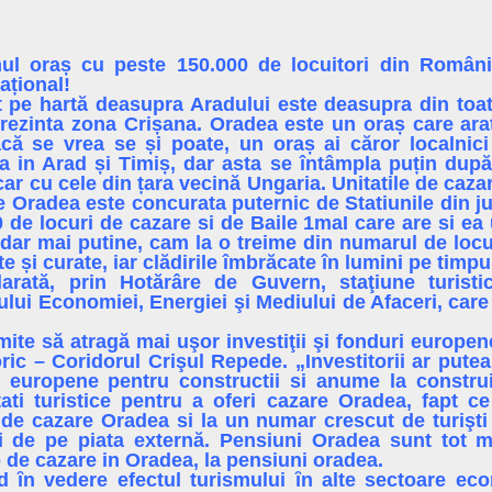
ul oraș cu peste 150.000 de locuitori din Români
ațional!
at pe hartă deasupra Aradului este deasupra din toa
rezinta zona Crișana. Oradea este un oraș care ara
că se vrea se și poate, un oraș ai căror localnici
ca in Arad și Timiș, dar asta se întâmpla puțin dup
r cu cele din țara vecină Ungaria. Unitatile de cazar
e Oradea este concurata puternic de Statiunile din jur
 de locuri de cazare si de Baile 1maI care are si e
 dar mai putine, cam la o treime din numarul de locur
te și curate, iar clădirile îmbrăcate în lumini pe timpul
arată, prin Hotărâre de Guvern, staţiune turisti
lui Economiei, Energiei şi Mediului de Afaceri, care a
rmite să atragă mai uşor investiţii şi fonduri europe
toric – Coridorul Crişul Repede. „Investitorii ar pu
i europene pentru constructii si anume la construi
tati turistice pentru a oferi cazare Oradea, fapt c
 de cazare Oradea si la un numar crescut de turişt
i de pe piata externă. Pensiuni Oradea sunt tot 
 de cazare in Oradea, la pensiuni oradea.
ȋn vedere efectul turismului ȋn alte sectoare ec