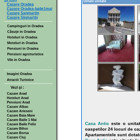
10 Km)
Detalii unitate
Cazare Oradea
Cazare Oradea-baile1mai
Cazare Sanmartin
Cazare Sinmartin
Campinguri in Oradea
Căsuţe in Oradea
Hoteluri in Oradea
Moteluri in Oradea
Pensiuni in Oradea
Pensiuni agroturistice
Vile in Oradea
Imagini Oradea
Atractii Turistice
Vezi şi :
Cazare Arad
Hoteluri Arad
Pensiuni Arad
Cazare Albac
Cazare Arieseni
Cazare Baia Mare
Cazare Baile 1 Mai
Casa Antic
este o unitat
Cazare Baile Felix
Cazare Bihor
oaspetilor 24 locuri de ca
Cazare Borsa
Apartamentele sunt dotate
Cazare Cluj