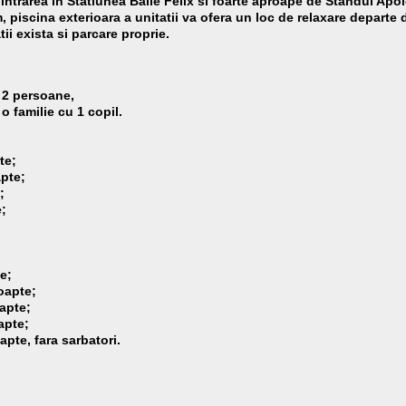
 intrarea in Statiunea Baile Felix si foarte aproape de Standul Apol
, piscina exterioara a unitatii va ofera un loc de relaxare departe d
ii exista si parcare proprie.
 2 persoane,
o familie cu 1 copil.
te;
apte;
;
e;
e;
oapte;
apte;
apte;
pte, fara sarbatori.