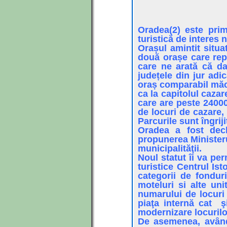
Oradea(2) este prim
turistică de interes n
Orașul amintit situ
două orașe care rep
care ne arată că da
județele din jur adi
oraș comparabil măca
ca la capitolul cazar
care are peste 24000
de locuri de cazare,
Parcurile sunt îngriji
Oradea a fost decl
propunerea Ministeru
municipalităţii.
Noul statut îi va pe
turistice Centrul Is
categorii de fondur
moteluri si alte uni
numarului de locuri
piaţa internă cat ş
modernizare locurilo
De asemenea, avȃnd 