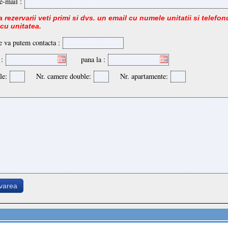
e-mail :
 rezervarii veti primi si dvs. un email cu numele unitatii si telefonu
 cu unitatea.
e va putem contacta :
 :
pana la :
le:
Nr. camere double:
Nr. apartamente:
rvarea