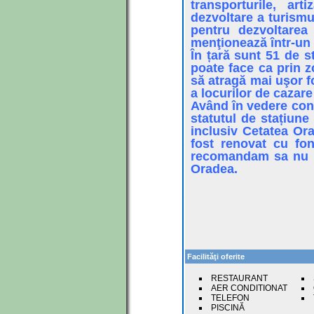
transporturile, arti
dezvoltare a turismul
pentru dezvoltarea 
menţionează într-un
În țară sunt 51 de s
poate face ca prin z
să atragă mai uşor f
a locurilor de cazare
Având în vedere conc
statutul de stațiune
inclusiv Cetatea Ora
fost renovat cu fon
recomandam sa nu ne
Oradea.
Facilităţi oferite
RESTAURANT
AER CONDITIONAT
TELEFON
PISCINĂ