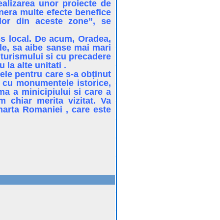
realizarea unor proiecte de
genera multe efecte benefice
ilor din aceste zone”, se
res local. De acum, Oradea,
ede, sa aibe sanse mai mari
 turismului si cu precadere
la alte unitati .
ele pentru care s-a obținut
a, cu monumentele istorice,
ma a minicipiului si care a
 chiar merita vizitat. Va
harta Romaniei , care este