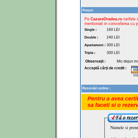
Preţuri
Pe
CazareOradea.ro
tarifele 
mentionati in convorbirea cu pr
160
LEI
Single :
240
LEI
Double :
300
LEI
Apartament :
300
LEI
Tripla :
Observaţii :
Mic dejun inc
Acceptă cărţi de credit :
VI
Rezervări online :
Pentru a avea certi
sa faceti si o rezer
Numele si pren