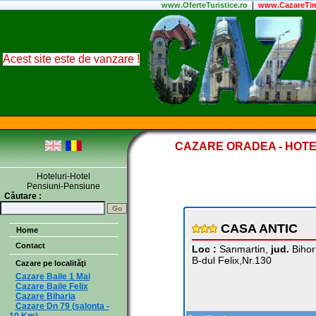
|
www.
OferteTuristice
.ro
www.CazareTim
Acest site este de vanzare !
CAZARE ORADEA - HOTE
Hoteluri-Hotel
Pensiuni-Pensiune
Căutare :
CASA ANTIC
Home
Contact
Loc :
Sanmartin,
jud.
Bihor
B-dul Felix,Nr.130
Cazare pe localităţi
Cazare Baile 1 Mai
Cazare Baile Felix
Cazare Biharia
Cazare Dn 79 (salonta -