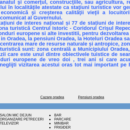
zanatul şi comerţul, construcţiile, sau agricultura, 
ui ȋn localităţile atestate ca staţiuni turistice vor 
economică şi creşterea calităţii vieţii a locuitor
 comunicat al Guvernului.
tațiuni de interes național și 77 de stațiuni de inte
ona turistică Centrul Istoric - Coridorul Crişul Rep
onduri europene si alte investitii, pentru dezvoltarea
 in Oradea, la pensiuni Oradea, la Hoteluri Oradea sau 
entrarea mare de resurse naturale și antropice, zon
 turistică sunt: zona centrală a Municipiului Orade
zii care este unul dintre obiectivele tuistice de sea
duri europene de vreo doi , trei ani si care acum
glijti vizitarea acestui oras tot mai important pe 
Cazare oradea
Pensiuni oradea
SALON MIC DEJUN
BAR
ORGANIZARE PETRECERI
PARCARE
TELEVIZOR
MINIBAR
FRIGIDER