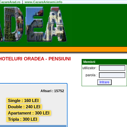
|
azareArad.ro
www.CazareArieseni.info
HOTELURI ORADEA - PENSIUNI
Membrii
utilizator :
parola :
Afisari : 15752
Single : 160 LEI
Double : 240 LEI
Apartament : 300 LEI
Tripla : 300 LEI