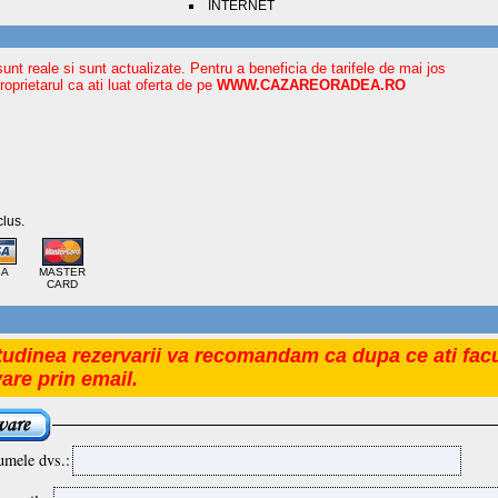
INTERNET
sunt reale si sunt actualizate. Pentru a beneficia de tarifele de mai jos
oprietarul ca ati luat oferta de pe
WWW.CAZAREORADEA.RO
lus.
SA
MASTER
CARD
tudinea rezervarii va recomandam ca dupa ce ati facu
vare prin email.
umele dvs.: