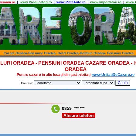
|
|
|
|
isoara.ro
www.Producatori.ro
www.PiataAuto.ro
www.Importatori.ro
www.C
Cazare Oradea-Pensiune Oradea- Hotel Oradea-Hoteluri Oradea- Pensiuni Oradea
CAZARE ORADEA - 
LURI ORADEA - PENSIUNI ORADEA
ORADEA
Pentru cazare in alte locaţii din ţară ,vizitaţi
www.UnitatiDeCazare.ro
Cautare:
0359 *** ***
Afisare telefon