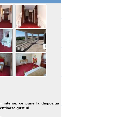
i interior, ce pune la dispozitia
tentioase gusturi.