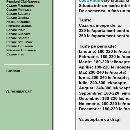
Casa Antic
este situata la
Pensiuni Cluj-Napoca
Situata intr-un cadru intim
Cazare Maramures
Cazare Moneasa
De asemenea in fata unitat
Cazare Sapanta
Cazare Oradea
Tarife:
Hoteluri Oradea
Cazarea incepe de la,
Pensiuni Oradea
Cazare Praid
220 lei/apartament pentru
Cazare Suceava
260 lei/apartament pentru 
Cazare Salonta
Cazare Satu Mare
Tarife pe perioade:
Cazare Timisoara
Pensiuni Timisoara
Ianuarie: 180-220 lei/noap
Cazare Ineu
Februarie: 180-220 lei/no
Martie: 180-220 lei/noapte
Aprilie: 180-220 lei/noapt
Parteneri
Mai: 200-240 lei/noapte;
Iunie: 200-240 lei/noapte;
Iulie: 240-300 lei/noapte;
August: 240-300 lei/noapt
Va recomandam :
Septembrie: 180-220 lei/n
Octombrie: 180-220 lei/no
Noiembrie: 180-220 lei/no
Decembrie: 180-220 lei/noa
Va asteptam cu drag!