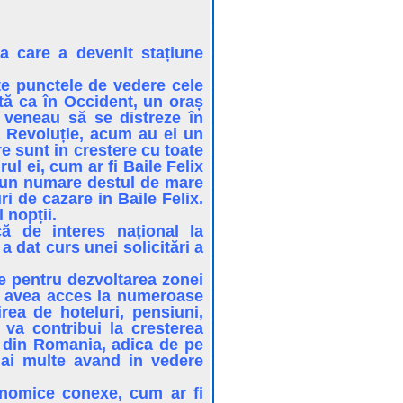
a care a devenit stațiune
te punctele de vedere cele
tă ca în Occident, un oraș
 veneau să se distreze în
ă Revoluție, acum au ei un
e sunt in crestere cu toate
ul ei, cum ar fi Baile Felix
a un numare destul de mare
i de cazare in Baile Felix.
 nopții.
că de interes național la
 dat curs unei solicitări a
ne pentru dezvoltarea zonei
tea avea acces la numeroase
rea de hoteluri, pensiuni,
e va contribui la cresterea
i din Romania, adica de pe
mai multe avand in vedere
onomice conexe, cum ar fi