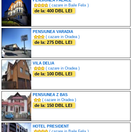
PENSIUNEA PALACE
( cazare in Baile Felix )
de la: 400 DBL LEI
PENSIUNEA VARADIA
( cazare in Oradea )
de la: 275 DBL LEI
VILA DELIA
( cazare in Oradea )
de la: 100 DBL LEI
PENSIUNEA Z BAS
( cazare in Oradea )
de la: 150 DBL LEI
HOTEL PRESIDENT
( cazare in Baile Felix )