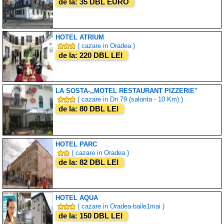
de la: 35 DBL EURO
HOTEL ATRIUM
( cazare in Oradea )
de la: 220 DBL LEI
LA SOSTA-,,MOTEL RESTAURANT PIZZERIE''
( cazare in Dn 79 (salonta - 10 Km) )
de la: 80 DBL LEI
HOTEL PARC
( cazare in Oradea )
de la: 82 DBL LEI
HOTEL AQUA
( cazare in Oradea-baile1mai )
de la: 150 DBL LEI