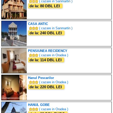
( cazare in Sanmartin )
de la: 80 DBL LEI
CASA ANTIC
( cazare in Sanmartin )
de la: 240 DBL LEI
PENSIUNEA RECIDENCY
( cazare in Oradea )
de la: 114 DBL LEI
Hanul Pescarilor
( cazare in Oradea )
de la: 220 DBL LEI
HANUL GOBE
( cazare in Oradea )