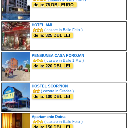
de la: 75 DBL EURO
HOTEL AMI
( cazare in Baile Felix )
de la: 325 DBL LEI
PENSIUNEA CASA POROJAN
( cazare in Baile 1 Mai )
de la: 220 DBL LEI
HOSTEL SCORPION
( cazare in Oradea )
de la: 100 DBL LEI
Apartamente Doina
( cazare in Baile Felix )
de la: 150 DBL LEI