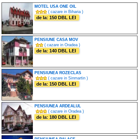
MOTEL USA ONE OIL
( cazare in Biharia )
de la: 150 DBL LEI
PENSIUNE CASA MOV
( cazare in Oradea )
de la: 140 DBL LEI
PENSIUNEA ROZECLAS
( cazare in Sinmartin )
de la: 150 DBL LEI
PENSIUNEA ARDEALUL
( cazare in Oradea )
de la: 180 DBL LEI