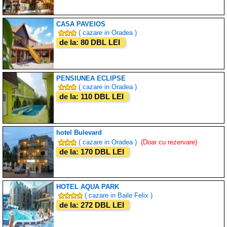
CASA PAVEIOS
( cazare in Oradea )
de la: 80 DBL LEI
PENSIUNEA ECLIPSE
( cazare in Oradea )
de la: 110 DBL LEI
hotel Bulevard
( cazare in Oradea )
(Doar cu rezervare)
de la: 170 DBL LEI
HOTEL AQUA PARK
( cazare in Baile Felix )
de la: 272 DBL LEI