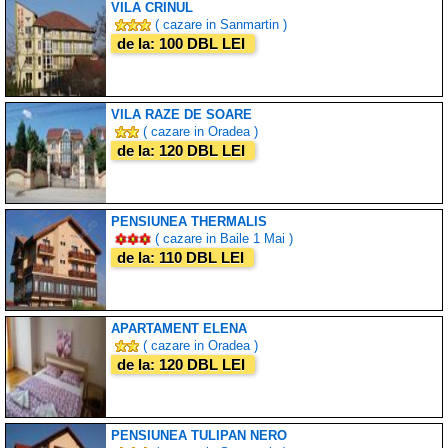
VILA CRINUL
( cazare in Sanmartin )
de la: 100 DBL LEI
VILA RAZE DE SOARE
( cazare in Oradea )
de la: 120 DBL LEI
PENSIUNEA THERMALIS
( cazare in Baile 1 Mai )
de la: 110 DBL LEI
APARTAMENT ELENA
( cazare in Oradea )
de la: 120 DBL LEI
PENSIUNEA TULIPAN NERO