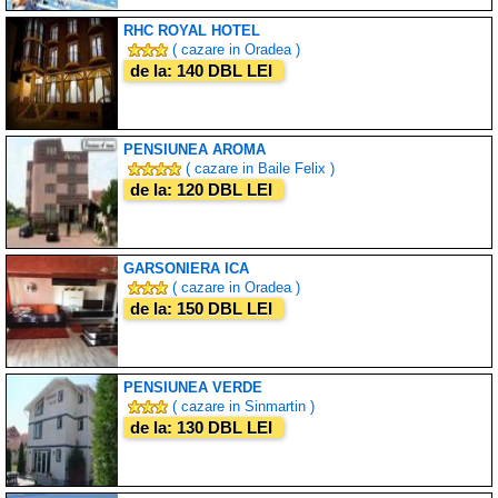
RHC ROYAL HOTEL
( cazare in Oradea )
de la: 140 DBL LEI
PENSIUNEA AROMA
( cazare in Baile Felix )
de la: 120 DBL LEI
GARSONIERA ICA
( cazare in Oradea )
de la: 150 DBL LEI
PENSIUNEA VERDE
( cazare in Sinmartin )
de la: 130 DBL LEI