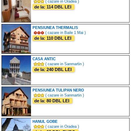
( cazare in Oradea )
de la: 114 DBL LEI
PENSIUNEA THERMALIS
( cazare in Baile 1 Mai )
de la: 110 DBL LEI
CASA ANTIC
( cazare in Sanmartin )
de la: 240 DBL LEI
PENSIUNEA TULIPAN NERO
( cazare in Sanmartin )
de la: 80 DBL LEI
HANUL GOBE
( cazare in Oradea )