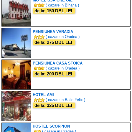
MOTEL USA ONE OIL
( cazare in Biharia )
de la: 150 DBL LEI
PENSIUNEA VARADIA
( cazare in Oradea )
de la: 275 DBL LEI
PENSIUNEA CASA STOICA
( cazare in Oradea )
de la: 200 DBL LEI
HOTEL AMI
( cazare in Baile Felix )
de la: 325 DBL LEI
HOSTEL SCORPION
( cazare in Oradea )