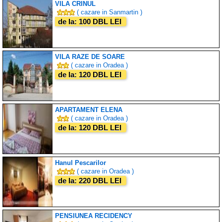
VILA CRINUL
( cazare in Sanmartin )
de la: 100 DBL LEI
VILA RAZE DE SOARE
( cazare in Oradea )
de la: 120 DBL LEI
APARTAMENT ELENA
( cazare in Oradea )
de la: 120 DBL LEI
Hanul Pescarilor
( cazare in Oradea )
de la: 220 DBL LEI
PENSIUNEA RECIDENCY