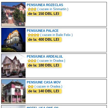
PENSIUNEA ROZECLAS
( cazare in Sinmartin )
de la: 150 DBL LEI
PENSIUNEA PALACE
( cazare in Baile Felix )
de la: 400 DBL LEI
PENSIUNEA ARDEALUL
( cazare in Oradea )
de la: 180 DBL LEI
PENSIUNE CASA MOV
( cazare in Oradea )
de la: 140 DBL LEI