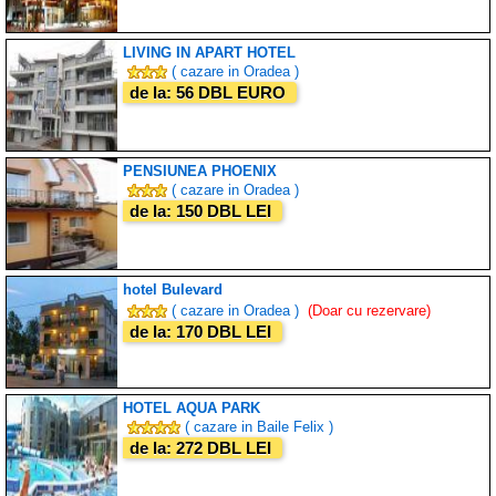
LIVING IN APART HOTEL
( cazare in Oradea )
de la: 56 DBL EURO
PENSIUNEA PHOENIX
( cazare in Oradea )
de la: 150 DBL LEI
hotel Bulevard
( cazare in Oradea )
(Doar cu rezervare)
de la: 170 DBL LEI
HOTEL AQUA PARK
( cazare in Baile Felix )
de la: 272 DBL LEI