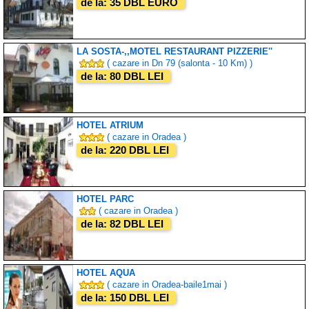
de la: 35 DBL EURO
LA SOSTA-,,MOTEL RESTAURANT PIZZERIE''
( cazare in Dn 79 (salonta - 10 Km) )
de la: 80 DBL LEI
HOTEL ATRIUM
( cazare in Oradea )
de la: 220 DBL LEI
HOTEL PARC
( cazare in Oradea )
de la: 82 DBL LEI
HOTEL AQUA
( cazare in Oradea-baile1mai )
de la: 150 DBL LEI