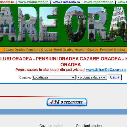
|
|
|
|
isoara.ro
www.Producatori.ro
www.PiataAuto.ro
www.Importatori.ro
www.C
Cazare Oradea-Pensiune Oradea- Hotel Oradea-Hoteluri Oradea- Pensiuni Oradea
CAZARE ORADEA - 
LURI ORADEA - PENSIUNI ORADEA
ORADEA
Pentru cazare in alte locaţii din ţară ,vizitaţi
www.UnitatiDeCazare.ro
Cautare:
Cazare oradea
Pensiuni oradea