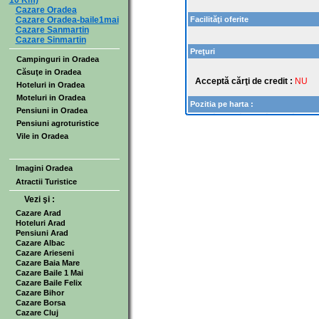
10 Km)
Cazare Oradea
Cazare Oradea-baile1mai
Facilităţi oferite
Cazare Sanmartin
Cazare Sinmartin
Preţuri
Campinguri in Oradea
Căsuţe in Oradea
Acceptă cărţi de credit :
NU
Hoteluri in Oradea
Moteluri in Oradea
Pozitia pe harta :
Pensiuni in Oradea
Pensiuni agroturistice
Vile in Oradea
Imagini Oradea
Atractii Turistice
Vezi şi :
Cazare Arad
Hoteluri Arad
Pensiuni Arad
Cazare Albac
Cazare Arieseni
Cazare Baia Mare
Cazare Baile 1 Mai
Cazare Baile Felix
Cazare Bihor
Cazare Borsa
Cazare Cluj