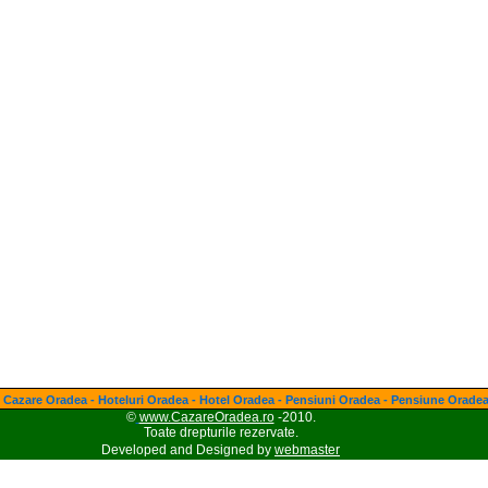
Cazare Oradea - Hoteluri Oradea - Hotel Oradea - Pensiuni Oradea - Pensiune Orade
©
www.CazareOradea.ro
-2010.
Toate drepturile rezervate.
Developed and Designed by
webmaster