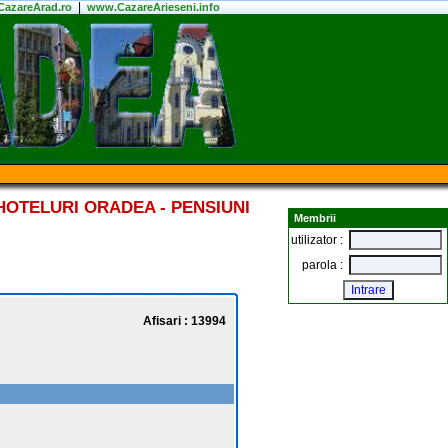
|
azareArad.ro
www.CazareArieseni.info
HOTELURI ORADEA - PENSIUNI
Membrii
utilizator :
parola :
Afisari : 13994