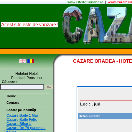
|
www.
OferteTuristice
.ro
www.CazareTim
Acest site este de vanzare !
CAZARE ORADEA - HOTE
Hoteluri-Hotel
Pensiuni-Pensiune
Căutare :
Home
Contact
Loc :
,
jud.
Cazare pe localităţi
Cazare Baile 1 Mai
Detalii unitate
Cazare Baile Felix
Cazare Biharia
Cazare Dn 79 (salonta -