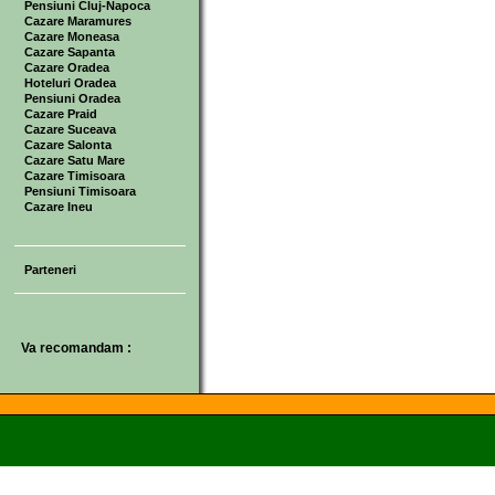
Pensiuni Cluj-Napoca
Cazare Maramures
Cazare Moneasa
Cazare Sapanta
Cazare Oradea
Hoteluri Oradea
Pensiuni Oradea
Cazare Praid
Cazare Suceava
Cazare Salonta
Cazare Satu Mare
Cazare Timisoara
Pensiuni Timisoara
Cazare Ineu
Parteneri
Va recomandam :