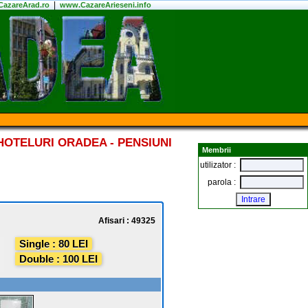
|
azareArad.ro
www.CazareArieseni.info
HOTELURI ORADEA - PENSIUNI
Membrii
utilizator :
parola :
Afisari : 49325
Single : 80 LEI
Double : 100 LEI