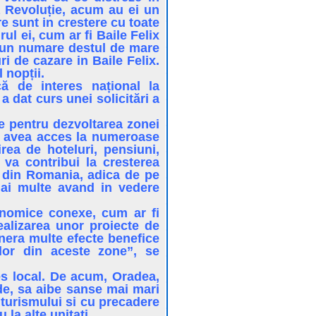
ă Revoluție, acum au ei un
e sunt in crestere cu toate
ul ei, cum ar fi Baile Felix
a un numare destul de mare
i de cazare in Baile Felix.
 nopții.
că de interes național la
 dat curs unei solicitări a
ne pentru dezvoltarea zonei
tea avea acces la numeroase
rea de hoteluri, pensiuni,
e va contribui la cresterea
i din Romania, adica de pe
mai multe avand in vedere
onomice conexe, cum ar fi
realizarea unor proiecte de
genera multe efecte benefice
ilor din aceste zone”, se
res local. De acum, Oradea,
ede, sa aibe sanse mai mari
 turismului si cu precadere
la alte unitati .