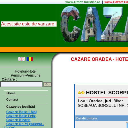
|
www.
OferteTuristice
.ro
www.CazareTim
Acest site este de vanzare !
CAZARE ORADEA - HOTE
Hoteluri-Hotel
Pensiuni-Pensiune
Căutare :
HOSTEL SCORP
Home
Contact
Loc :
Oradea,
jud.
Bihor
SOSEAUA BORSULUI NR. 
Cazare pe localităţi
Cazare Baile 1 Mai
Cazare Baile Felix
Detalii unitate
Cazare Biharia
Cazare Dn 79 (salonta -