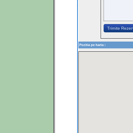
Trimite Reze
Pozitia pe harta :