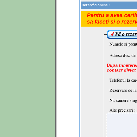
Rezervări online :
Pentru a avea certi
sa faceti si o rezer
Numele si pren
Adresa dvs. de 
Dupa trimiterea
contact direct
Telefonul la car
Rezervare de la
Nr. camere sing
Alte precizari :