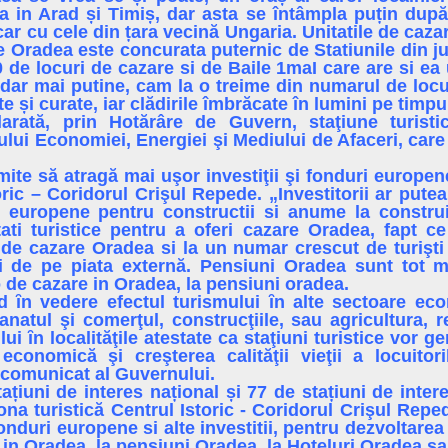
ca in Arad și Timiș, dar asta se întâmpla puțin dup
r cu cele din țara vecină Ungaria. Unitatile de cazar
e Oradea este concurata puternic de Statiunile din jur
 de locuri de cazare si de Baile 1maI care are si e
 dar mai putine, cam la o treime din numarul de locur
te și curate, iar clădirile îmbrăcate în lumini pe timpul
arată, prin Hotărâre de Guvern, staţiune turisti
lui Economiei, Energiei şi Mediului de Afaceri, care a
rmite să atragă mai uşor investiţii şi fonduri europe
toric – Coridorul Crişul Repede. „Investitorii ar pu
i europene pentru constructii si anume la construi
tati turistice pentru a oferi cazare Oradea, fapt c
 de cazare Oradea si la un numar crescut de turişt
i de pe piata externă. Pensiuni Oradea sunt tot 
 de cazare in Oradea, la pensiuni oradea.
ȋn vedere efectul turismului ȋn alte sectoare ec
zanatul şi comerţul, construcţiile, sau agricultura, 
ui ȋn localităţile atestate ca staţiuni turistice vor 
economică şi creşterea calităţii vieţii a locuitor
 comunicat al Guvernului.
tațiuni de interes național și 77 de stațiuni de inte
ona turistică Centrul Istoric - Coridorul Crişul Rep
onduri europene si alte investitii, pentru dezvoltarea
 in Oradea, la pensiuni Oradea, la Hoteluri Oradea sau 