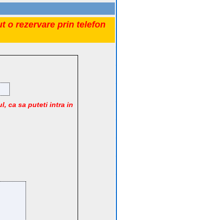
t o rezervare prin telefon
l, ca sa puteti intra in