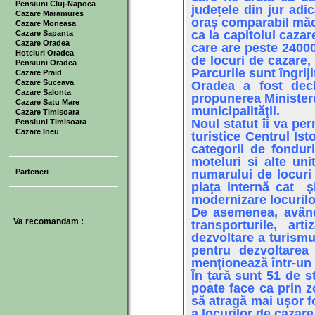
Pensiuni Cluj-Napoca
județele din jur adi
Cazare Maramures
oraș comparabil măca
Cazare Moneasa
ca la capitolul cazar
Cazare Sapanta
Cazare Oradea
care are peste 24000
Hoteluri Oradea
de locuri de cazare,
Pensiuni Oradea
Parcurile sunt îngriji
Cazare Praid
Cazare Suceava
Oradea a fost decl
Cazare Salonta
propunerea Ministeru
Cazare Satu Mare
municipalităţii.
Cazare Timisoara
Noul statut îi va pe
Pensiuni Timisoara
Cazare Ineu
turistice Centrul Is
categorii de fondur
moteluri si alte uni
Parteneri
numarului de locuri
piaţa internă cat ş
modernizare locurilo
De asemenea, avȃnd 
Va recomandam :
transporturile, arti
dezvoltare a turismul
pentru dezvoltarea 
menţionează într-un
În țară sunt 51 de s
poate face ca prin z
să atragă mai uşor f
a locurilor de cazare