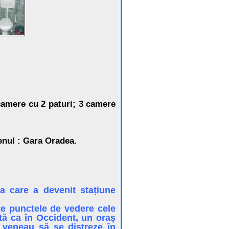
camere cu 2 paturi; 3 camere
renul : Gara Oradea.
a care a devenit stațiune
te punctele de vedere cele
tă ca în Occident, un oraș
 veneau să se distreze în