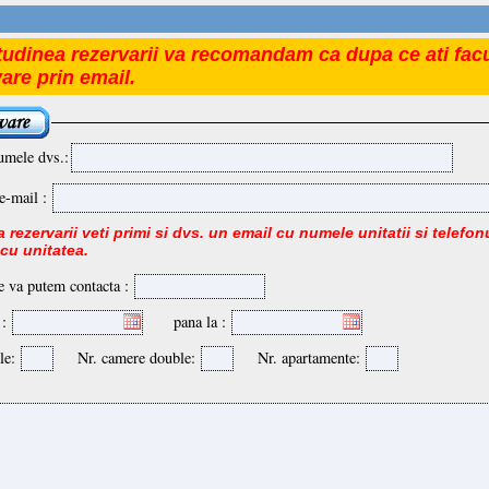
tudinea rezervarii va recomandam ca dupa ce ati facu
vare prin email.
umele dvs.:
e-mail :
 rezervarii veti primi si dvs. un email cu numele unitatii si telefonu
 cu unitatea.
e va putem contacta :
 :
pana la :
le:
Nr. camere double:
Nr. apartamente: