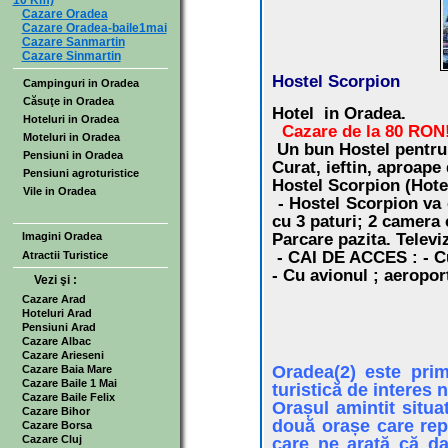
10 Km)
Cazare Oradea
Cazare Oradea-baile1mai
Cazare Sanmartin
Cazare Sinmartin
Hostel Scorpion
Campinguri in Oradea
Căsuţe in Oradea
Hotel in Oradea.
Hoteluri in Oradea
Cazare de la 80 RON
Moteluri in Oradea
Un bun Hostel pentru 
Pensiuni in Oradea
Curat, ieftin, aproape 
Pensiuni agroturistice
Hostel Scorpion
(Hote
Vile in Oradea
-
Hostel Scorpion
va 
cu 3 paturi; 2 camera 
Imagini Oradea
Parcare pazita. Televi
- CAI DE ACCES
: - 
Atractii Turistice
- Cu avionul ; aeropor
Vezi şi :
Cazare Arad
Hoteluri Arad
Pensiuni Arad
Cazare Albac
Cazare Arieseni
Oradea(2) este prim
Cazare Baia Mare
Cazare Baile 1 Mai
turistică de interes n
Cazare Baile Felix
Orașul amintit situ
Cazare Bihor
două orașe care rep
Cazare Borsa
Cazare Cluj
care ne arată că da