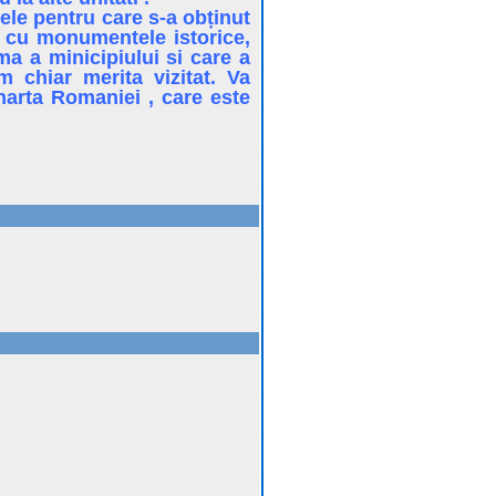
ele pentru care s-a obținut
a, cu monumentele istorice,
ma a minicipiului si care a
 chiar merita vizitat. Va
harta Romaniei , care este