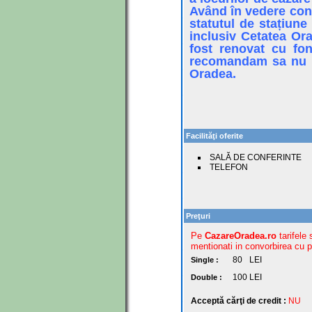
Având în vedere conc
statutul de stațiune
inclusiv Cetatea Ora
fost renovat cu fon
recomandam sa nu ne
Oradea.
Facilităţi oferite
SALĂ DE CONFERINTE
TELEFON
Preţuri
Pe
CazareOradea.ro
tarifele 
mentionati in convorbirea cu pr
80
LEI
Single :
100
LEI
Double :
Acceptă cărţi de credit :
NU