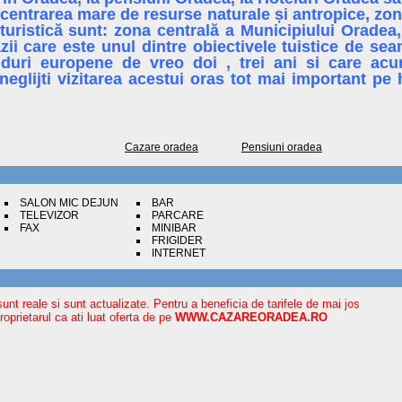
entrarea mare de resurse naturale și antropice, zon
 turistică sunt: zona centrală a Municipiului Orade
zii care este unul dintre obiectivele tuistice de sea
duri europene de vreo doi , trei ani si care acum
glijti vizitarea acestui oras tot mai important pe 
Cazare oradea
Pensiuni oradea
SALON MIC DEJUN
BAR
TELEVIZOR
PARCARE
FAX
MINIBAR
FRIGIDER
INTERNET
sunt reale si sunt actualizate. Pentru a beneficia de tarifele de mai jos
oprietarul ca ati luat oferta de pe
WWW.CAZAREORADEA.RO