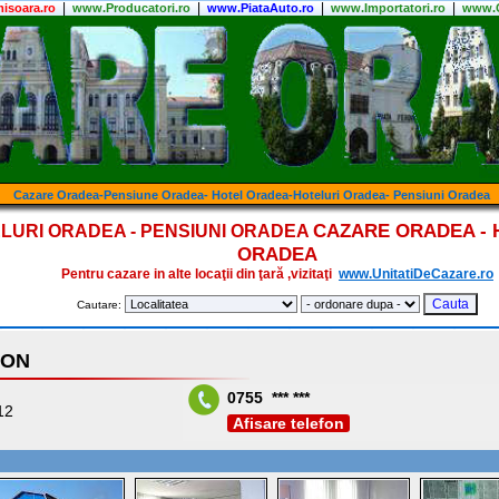
|
|
|
|
isoara.ro
www.Producatori.ro
www.PiataAuto.ro
www.Importatori.ro
www.C
Cazare Oradea-Pensiune Oradea- Hotel Oradea-Hoteluri Oradea- Pensiuni Oradea
CAZARE ORADEA - 
LURI ORADEA - PENSIUNI ORADEA
ORADEA
Pentru cazare in alte locaţii din ţară ,vizitaţi
www.UnitatiDeCazare.ro
Cautare:
ION
0755 *** ***
12
Afisare telefon