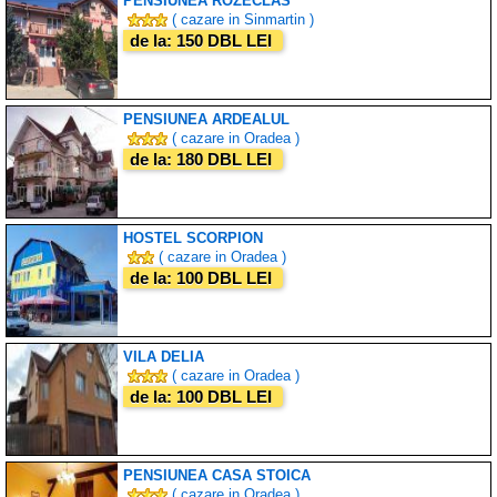
PENSIUNEA ROZECLAS
( cazare in Sinmartin )
de la: 150 DBL LEI
PENSIUNEA ARDEALUL
( cazare in Oradea )
de la: 180 DBL LEI
HOSTEL SCORPION
( cazare in Oradea )
de la: 100 DBL LEI
VILA DELIA
( cazare in Oradea )
de la: 100 DBL LEI
PENSIUNEA CASA STOICA
( cazare in Oradea )