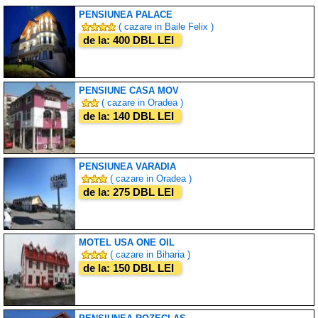
PENSIUNEA PALACE
( cazare in Baile Felix )
de la: 400 DBL LEI
PENSIUNE CASA MOV
( cazare in Oradea )
de la: 140 DBL LEI
PENSIUNEA VARADIA
( cazare in Oradea )
de la: 275 DBL LEI
MOTEL USA ONE OIL
( cazare in Biharia )
de la: 150 DBL LEI