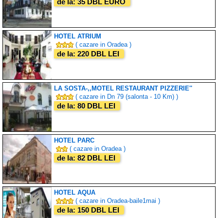
de la: 35 DBL EURO
HOTEL ATRIUM
( cazare in Oradea )
de la: 220 DBL LEI
LA SOSTA-,,MOTEL RESTAURANT PIZZERIE''
( cazare in Dn 79 (salonta - 10 Km) )
de la: 80 DBL LEI
HOTEL PARC
( cazare in Oradea )
de la: 82 DBL LEI
HOTEL AQUA
( cazare in Oradea-baile1mai )
de la: 150 DBL LEI