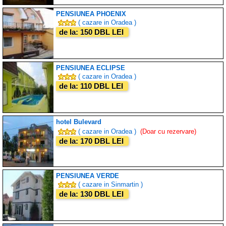
PENSIUNEA PHOENIX
( cazare in Oradea )
de la: 150 DBL LEI
PENSIUNEA ECLIPSE
( cazare in Oradea )
de la: 110 DBL LEI
hotel Bulevard
( cazare in Oradea )
(Doar cu rezervare)
de la: 170 DBL LEI
PENSIUNEA VERDE
( cazare in Sinmartin )
de la: 130 DBL LEI