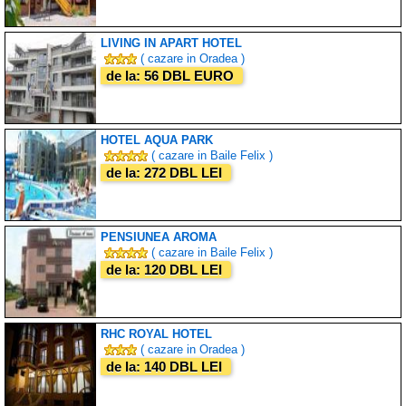
LIVING IN APART HOTEL
( cazare in Oradea )
de la: 56 DBL EURO
HOTEL AQUA PARK
( cazare in Baile Felix )
de la: 272 DBL LEI
PENSIUNEA AROMA
( cazare in Baile Felix )
de la: 120 DBL LEI
RHC ROYAL HOTEL
( cazare in Oradea )
de la: 140 DBL LEI