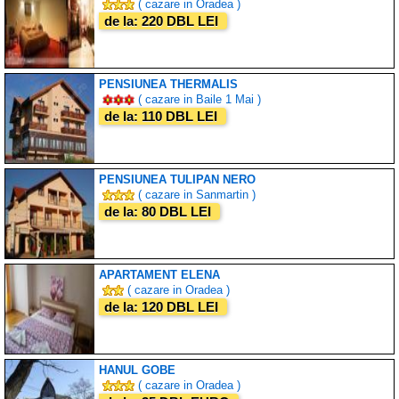
( cazare in Oradea )
de la: 220 DBL LEI
PENSIUNEA THERMALIS
( cazare in Baile 1 Mai )
de la: 110 DBL LEI
PENSIUNEA TULIPAN NERO
( cazare in Sanmartin )
de la: 80 DBL LEI
APARTAMENT ELENA
( cazare in Oradea )
de la: 120 DBL LEI
HANUL GOBE
( cazare in Oradea )