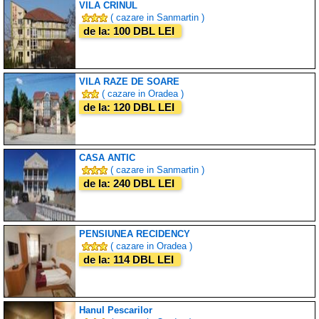
VILA CRINUL
( cazare in Sanmartin )
de la: 100 DBL LEI
VILA RAZE DE SOARE
( cazare in Oradea )
de la: 120 DBL LEI
CASA ANTIC
( cazare in Sanmartin )
de la: 240 DBL LEI
PENSIUNEA RECIDENCY
( cazare in Oradea )
de la: 114 DBL LEI
Hanul Pescarilor