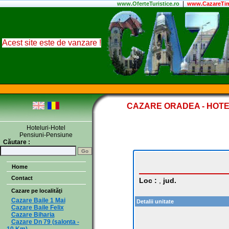
|
www.
OferteTuristice
.ro
www.CazareTim
Acest site este de vanzare !
CAZARE ORADEA - HOTE
Hoteluri-Hotel
Pensiuni-Pensiune
Căutare :
Home
Contact
Loc :
,
jud.
Cazare pe localităţi
Cazare Baile 1 Mai
Detalii unitate
Cazare Baile Felix
Cazare Biharia
Cazare Dn 79 (salonta -