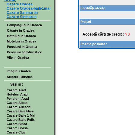
10 Km)
Cazare Oradea
Cazare Oradea-baile1mai
Facilităţi oferite
Cazare Sanmartin
Cazare Sinmartin
Preţuri
Campinguri in Oradea
Căsuţe in Oradea
Acceptă cărţi de credit :
NU
Hoteluri in Oradea
Moteluri in Oradea
Pozitia pe harta :
Pensiuni in Oradea
Pensiuni agroturistice
Vile in Oradea
Imagini Oradea
Atractii Turistice
Vezi şi :
Cazare Arad
Hoteluri Arad
Pensiuni Arad
Cazare Albac
Cazare Arieseni
Cazare Baia Mare
Cazare Baile 1 Mai
Cazare Baile Felix
Cazare Bihor
Cazare Borsa
Cazare Cluj