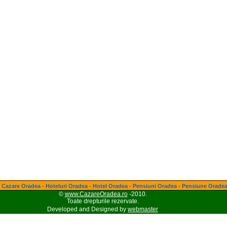
Cazare Oradea - Hoteluri Oradea - Hotel Oradea - Pensiuni Oradea - Pensiune Orade
©
www.CazareOradea.ro
-2010.
Toate drepturile rezervate.
Developed and Designed by
webmaster