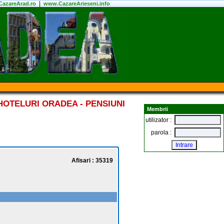
|
azareArad.ro
www.CazareArieseni.info
HOTELURI ORADEA - PENSIUNI
Membrii
utilizator :
parola :
Afisari : 35319