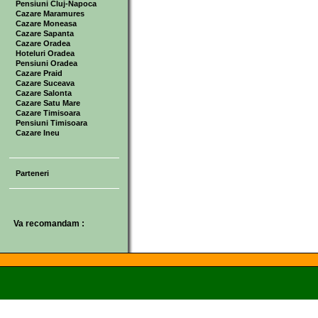
Pensiuni Cluj-Napoca
Cazare Maramures
Cazare Moneasa
Cazare Sapanta
Cazare Oradea
Hoteluri Oradea
Pensiuni Oradea
Cazare Praid
Cazare Suceava
Cazare Salonta
Cazare Satu Mare
Cazare Timisoara
Pensiuni Timisoara
Cazare Ineu
Parteneri
Va recomandam :