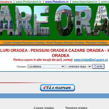
|
|
|
|
isoara.ro
www.Producatori.ro
www.PiataAuto.ro
www.Importatori.ro
www.C
Cazare Oradea-Pensiune Oradea- Hotel Oradea-Hoteluri Oradea- Pensiuni Oradea
CAZARE ORADEA - 
LURI ORADEA - PENSIUNI ORADEA
ORADEA
Pentru cazare in alte locaţii din ţară ,vizitaţi
www.UnitatiDeCazare.ro
Cautare:
Cazare oradea
Pensiuni oradea