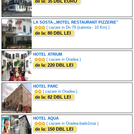
de la: 35 DBL EURO
LA SOSTA-,,MOTEL RESTAURANT PIZZERIE''
( cazare in Dn 79 (salonta - 10 Km) )
de la: 80 DBL LEI
HOTEL ATRIUM
( cazare in Oradea )
de la: 220 DBL LEI
HOTEL PARC
( cazare in Oradea )
de la: 82 DBL LEI
HOTEL AQUA
( cazare in Oradea-baile1mai )
de la: 150 DBL LEI