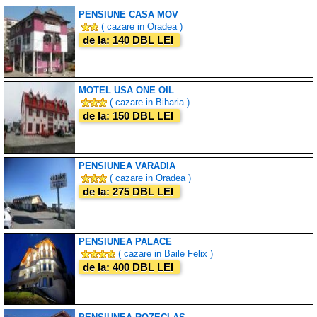
PENSIUNE CASA MOV
( cazare in Oradea )
de la: 140 DBL LEI
MOTEL USA ONE OIL
( cazare in Biharia )
de la: 150 DBL LEI
PENSIUNEA VARADIA
( cazare in Oradea )
de la: 275 DBL LEI
PENSIUNEA PALACE
( cazare in Baile Felix )
de la: 400 DBL LEI