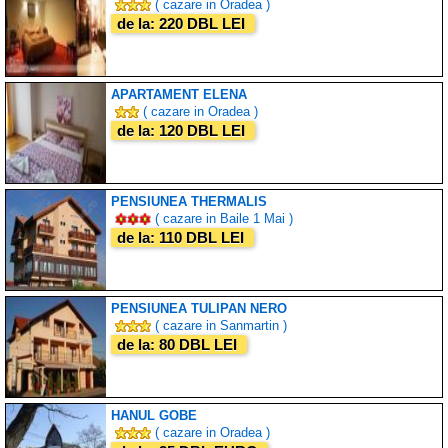
( cazare in Oradea )
de la: 220 DBL LEI
APARTAMENT ELENA
( cazare in Oradea )
de la: 120 DBL LEI
PENSIUNEA THERMALIS
( cazare in Baile 1 Mai )
de la: 110 DBL LEI
PENSIUNEA TULIPAN NERO
( cazare in Sanmartin )
de la: 80 DBL LEI
HANUL GOBE
( cazare in Oradea )