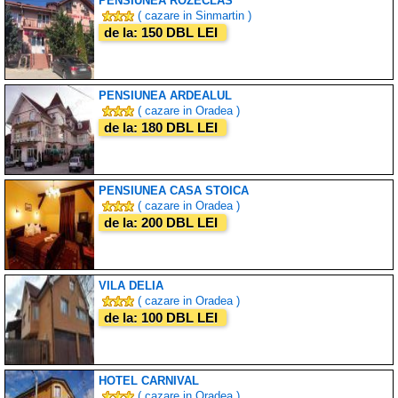
PENSIUNEA ROZECLAS
( cazare in Sinmartin )
de la: 150 DBL LEI
PENSIUNEA ARDEALUL
( cazare in Oradea )
de la: 180 DBL LEI
PENSIUNEA CASA STOICA
( cazare in Oradea )
de la: 200 DBL LEI
VILA DELIA
( cazare in Oradea )
de la: 100 DBL LEI
HOTEL CARNIVAL
( cazare in Oradea )