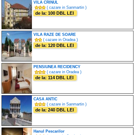
VILA CRINUL
( cazare in Sanmartin )
de la: 100 DBL LEI
VILA RAZE DE SOARE
( cazare in Oradea )
de la: 120 DBL LEI
PENSIUNEA RECIDENCY
( cazare in Oradea )
de la: 114 DBL LEI
CASA ANTIC
( cazare in Sanmartin )
de la: 240 DBL LEI
Hanul Pescarilor