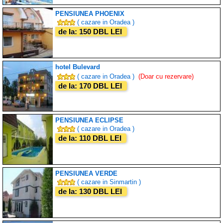
PENSIUNEA PHOENIX
( cazare in Oradea )
de la: 150 DBL LEI
hotel Bulevard
( cazare in Oradea )
(Doar cu rezervare)
de la: 170 DBL LEI
PENSIUNEA ECLIPSE
( cazare in Oradea )
de la: 110 DBL LEI
PENSIUNEA VERDE
( cazare in Sinmartin )
de la: 130 DBL LEI