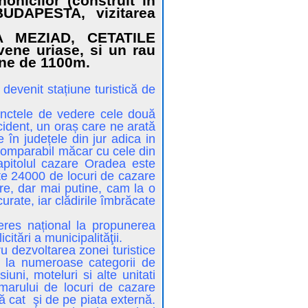
onicilor (construit in
BUDAPESTA, vizitarea
 MEZIAD, CETATILE
vene uriase, si un rau
dine de 1100m.
evenit stațiune turistică de
unctele de vedere cele două
ident, un oraș care ne arată
 în județele din jur adica in
comparabil măcar cu cele din
apitolul cazare Oradea este
ste 24000 de locuri de cazare
re, dar mai putine, cam la o
curate, iar clădirile îmbrăcate
teres național la propunerea
itări a municipalităţii.
ru dezvoltarea zonei turistice
es la numeroase categorii de
uni, moteluri si alte unitati
umarului de locuri de cazare
ă cat şi de pe piata externă.