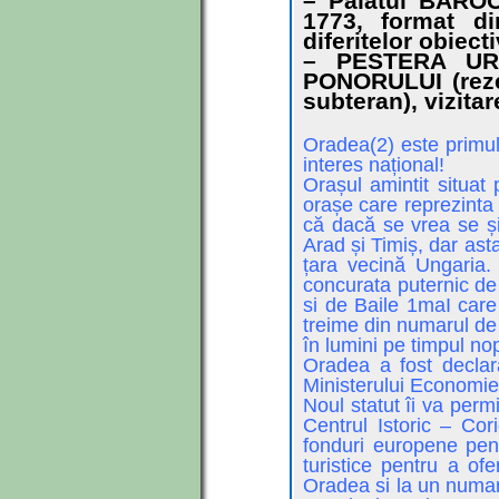
– Palatul BAROC 
1773, format di
diferitelor obiecti
– PESTERA UR
PONORULUI (rezer
subteran), vizitar
Oradea(2) este primul
interes național!
Orașul amintit situa
orașe care reprezinta
că dacă se vrea se și
Arad și Timiș, dar as
țara vecină Ungaria.
concurata puternic de 
si de Baile 1maI care
treime din numarul de l
în lumini pe timpul nopț
Oradea a fost declara
Ministerului Economiei,
Noul statut îi va perm
Centrul Istoric – Cor
fonduri europene pentr
turistice pentru a of
Oradea si la un numar 