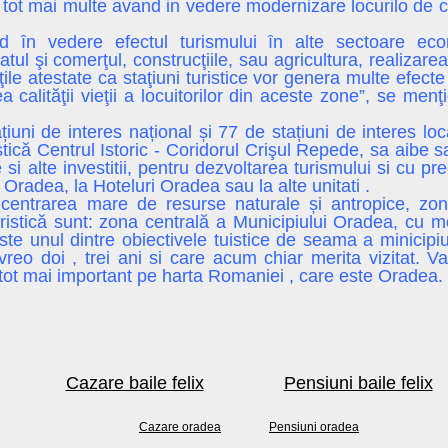
tot mai multe avand in vedere modernizare locurilo de c
ȋn vedere efectul turismului ȋn alte sectoare ec
natul şi comerţul, construcţiile, sau agricultura, realizar
tăţile atestate ca staţiuni turistice vor genera multe efec
 calităţii vieţii a locuitorilor din aceste zone”, se men
ațiuni de interes național și 77 de stațiuni de interes 
stică Centrul Istoric - Coridorul Crişul Repede, sa aibe
si alte investitii, pentru dezvoltarea turismului si cu pr
 Oradea, la Hoteluri Oradea sau la alte unitati .
entrarea mare de resurse naturale și antropice, zon
uristică sunt: zona centrală a Municipiului Oradea, cu m
te unul dintre obiectivele tuistice de seama a minicipiu
reo doi , trei ani si care acum chiar merita vizitat. 
 tot mai important pe harta Romaniei , care este Oradea.
Cazare baile felix
Pensiuni baile felix
Cazare oradea
Pensiuni oradea