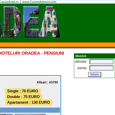
|
azareArad.ro
www.CazareArieseni.info
HOTELURI ORADEA - PENSIUNI
Membrii
utilizator :
parola :
Afisari : 43795
Single : 70 EURO
Double : 75 EURO
Apartament : 130 EURO