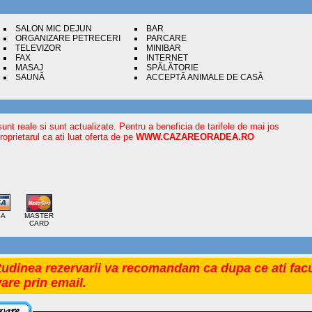
SALON MIC DEJUN
BAR
ORGANIZARE PETRECERI
PARCARE
TELEVIZOR
MINIBAR
FAX
INTERNET
MASAJ
SPĂLĂTORIE
SAUNĂ
ACCEPTĂ ANIMALE DE CASĂ
sunt reale si sunt actualizate. Pentru a beneficia de tarifele de mai jos
oprietarul ca ati luat oferta de pe
WWW.CAZAREORADEA.RO
SA
MASTER
CARD
tudinea rezervarii va recomandam ca dupa ce ati facu
vare prin email.