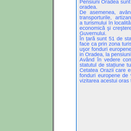
Pensiuni Oradea sunt 
oradea.
De asemenea, avȃnd 
transporturile, artiza
a turismului ȋn locali
economică şi creşterea
Guvernului.
În țară sunt 51 de st
face ca prin zona turi
uşor fonduri europene 
in Oradea, la pensiuni
Având în vedere conc
statutul de stațiune t
Cetatea Orazii care es
fonduri europene de v
vizitarea acestui oras