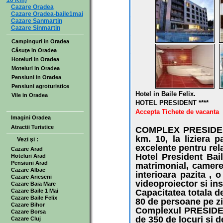
10 Km)
Cazare Oradea
Cazare Oradea-baile1mai
Cazare Sanmartin
Cazare Sinmartin
Campinguri in Oradea
Căsuţe in Oradea
Hoteluri in Oradea
Moteluri in Oradea
Pensiuni in Oradea
Pensiuni agroturistice
Hotel in Baile Felix.
Vile in Oradea
HOTEL PRESIDENT ****
Accepta Tichete de vacanta
Imagini Oradea
Atractii Turistice
COMPLEX PRESIDEN
km. 10, la liziera p
Vezi şi :
excelente pentru rela
Cazare Arad
Hotel President Bai
Hoteluri Arad
Pensiuni Arad
matrimonial, camere 
Cazare Albac
interioara pazita ,
Cazare Arieseni
videoproiector si ins
Cazare Baia Mare
Cazare Baile 1 Mai
Capacitatea totala d
Cazare Baile Felix
80 de persoane pe zi
Cazare Bihor
Complexul PRESIDENT
Cazare Borsa
de 350 de locuri si d
Cazare Cluj