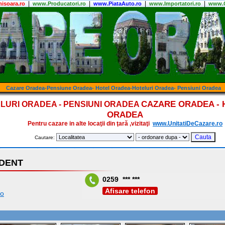
|
|
|
|
isoara.ro
www.Producatori.ro
www.PiataAuto.ro
www.Importatori.ro
www.C
Cazare Oradea-Pensiune Oradea- Hotel Oradea-Hoteluri Oradea- Pensiuni Oradea
CAZARE ORADEA - 
LURI ORADEA - PENSIUNI ORADEA
ORADEA
Pentru cazare in alte locaţii din ţară ,vizitaţi
www.UnitatiDeCazare.ro
Cautare:
DENT
0259 *** ***
Afisare telefon
ro