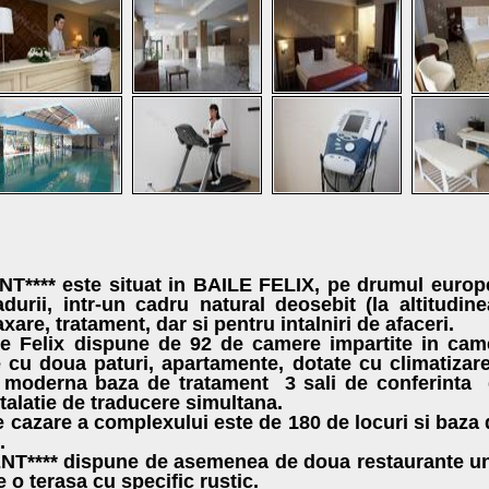
T****
este situat in BAILE FELIX, pe drumul eur
adurii, intr-un cadru natural deosebit (la altitudi
xare, tratament, dar si pentru intalniri de afaceri.
le Felix dispune de 92 de camere impartite in cam
cu doua paturi, apartamente, dotate cu climatizare,
 o moderna baza de tratament 3 sali de conferinta d
talatie de traducere simultana.
e cazare a complexului este de 180 de locuri si baza
.
**** dispune de asemenea de doua restaurante unul 
e o terasa cu specific rustic.