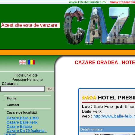
|
www.
OferteTuristice
.ro
www.CazareTim
Acest site este de vanzare !
CAZARE ORADEA - HOTE
Hoteluri-Hotel
Pensiuni-Pensiune
Căutare :
HOTEL PRESI
Home
Contact
Loc :
Baile Felix,
jud.
Bihor
Baile Felix
Cazare pe localităţi
web :
http://www.baile-felix.
Cazare Baile 1 Mai
Cazare Baile Felix
Cazare Biharia
Detalii unitate
Cazare Dn 79 (salonta -