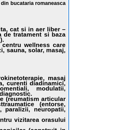
e, din bucataria romaneasca
, cat si in aer liber –
a de tratament si baza
).
centru wellness care
i, sauna, solar, masaj,
rokinetoterapie, masaj
a, curenti diadinamici,
entiali, modulatii,
rodiagnostic.
e (reumatism articular
ttraumatice (entorse,
 paralizii, neuropatii,
ntru vizitarea orasului