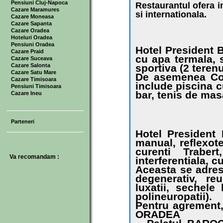
Pensiuni Cluj-Napoca
Restaurantul ofera i
Cazare Maramures
si internationala.
Cazare Moneasa
Cazare Sapanta
Cazare Oradea
Hoteluri Oradea
Pensiuni Oradea
Hotel President B
Cazare Praid
cu apa termala, 
Cazare Suceava
Cazare Salonta
sportiva (2 terenu
Cazare Satu Mare
De asemenea Com
Cazare Timisoara
include piscina c
Pensiuni Timisoara
bar, tenis de mas
Cazare Ineu
Parteneri
Hotel President 
manual, reflexote
curenti Traber
Va recomandam :
interferentiala, 
Aceasta se adres
degenerativ, re
luxatii, sechele 
polineuropatii).
Pentru agrement, 
ORADEA