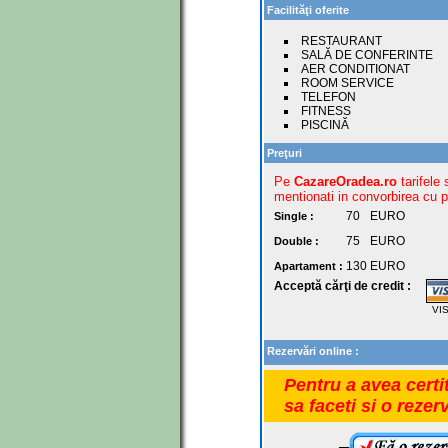
Facilităţi oferite
RESTAURANT
SALĂ DE CONFERINTE
AER CONDITIONAT
ROOM SERVICE
TELEFON
FITNESS
PISCINĂ
Preţuri
Pe
CazareOradea.ro
tarifele 
mentionati in convorbirea cu pr
70
EURO
Single :
75
EURO
Double :
130
EURO
Apartament :
Acceptă cărţi de credit :
VI
Rezervări online :
Pentru a avea certi
sa faceti si o rezer