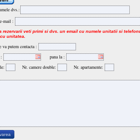
umele dvs.:
e-mail :
 rezervarii veti primi si dvs. un email cu numele unitatii si telefonu
 cu unitatea.
e va putem contacta :
 :
pana la :
le:
Nr. camere double:
Nr. apartamente:
rvarea