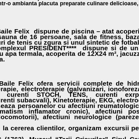
ntr-o ambianta placuta preparate culinare delicioas
aile Felix dispune de piscina – atat acoperita
sauna de 16 persoane, sala de fitness, baz
ri de tenis cu zgura si unul sintetic de fotbal
plexul PRESIDENT**** dispune si de un 
u apa termala, acoperita de 12X24 m², jacuzz
a.
Baile Felix ofera servicii complete de hid
rapie, electroterapie (galvanizari, ionoforez
t, curenti STOCH, TENS, curenti exrpom
curenti subacvali), Kinetoterapie, EKG, elect
eaza persoanelor cu afectiuni reumatologic
umatism inflamator cronic), afectiuni pos
locomotorii), afectiuni neurologice (pareze,
la cererea clientilor, organizam excursii pe