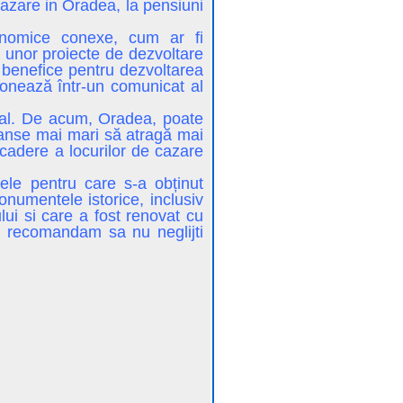
azare in Oradea, la pensiuni
onomice conexe, cum ar fi
ea unor proiecte de dezvoltare
te benefice pentru dezvoltarea
ţionează într-un comunicat al
local. De acum, Oradea, poate
 sanse mai mari să atragă mai
ecadere a locurilor de cazare
ele pentru care s-a obținut
onumentele istorice, inclusiv
lui si care a fost renovat cu
Va recomandam sa nu neglijti