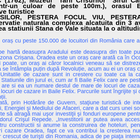
(1762), Muzeul “Tarii Crisurilor” Sirul Can
ntr-un culoar de peste 100m.), orasul 
ve turistice
SILOR, PESTERA FOCUL VIU, PESTERA
vatie naturala complexa alcatuita din 3 a
ea statiunii Stana de Vale situata la o altitu
 oraș cu peste 150.000 de locuitori din România care a d
t pe hartă deasupra Aradului este deasupra din toate p
 zona Crișana. Oradea este un oraș care arată ca în Occ
 poate, un oraș ai căror localnici veneau să se distreze
ta se întâmpla puțin după Revoluție, acum au ei un oraș 
 Unitatile de cazare sunt in crestere cu toate ca la c
Statiunile din jurul ei, cum ar fi Baile Felix care are pe
 are si ea un numare destul de mare de locuri de caza
ocuri de cazare in Baile Felix. Parcurile sunt îngrijite și 
ii.
tă, prin Hotărâre de Guvern, staţiune turistică de in
 Energiei şi Mediului de Afaceri, care a dat curs unei solic
ite să atragă mai uşor investiţii şi fonduri europene pent
idorul Crişul Repede. „Investitorii ar putea avea acc
u constructii si anume la construirea de hoteluri, pensi
eri cazare Oradea, fapt ce va contribui la cresterea n
crescut de turişti din Romania, adica de pe piaţa intern