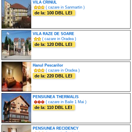
VILA CRINUL
( cazare in Sanmartin )
de la: 100 DBL LEI
VILA RAZE DE SOARE
( cazare in Oradea )
de la: 120 DBL LEI
Hanul Pescarilor
( cazare in Oradea )
de la: 220 DBL LEI
PENSIUNEA THERMALIS
( cazare in Baile 1 Mai )
de la: 110 DBL LEI
PENSIUNEA RECIDENCY