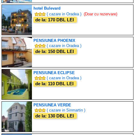
hotel Bulevard
( cazare in Oradea )
(Doar cu rezervare)
de la: 170 DBL LEI
PENSIUNEA PHOENIX
( cazare in Oradea )
de la: 150 DBL LEI
PENSIUNEA ECLIPSE
( cazare in Oradea )
de la: 110 DBL LEI
PENSIUNEA VERDE
( cazare in Sinmartin )
de la: 130 DBL LEI