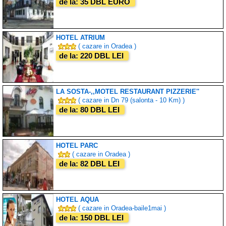
de la: 35 DBL EURO
HOTEL ATRIUM
( cazare in Oradea )
de la: 220 DBL LEI
LA SOSTA-,,MOTEL RESTAURANT PIZZERIE''
( cazare in Dn 79 (salonta - 10 Km) )
de la: 80 DBL LEI
HOTEL PARC
( cazare in Oradea )
de la: 82 DBL LEI
HOTEL AQUA
( cazare in Oradea-baile1mai )
de la: 150 DBL LEI