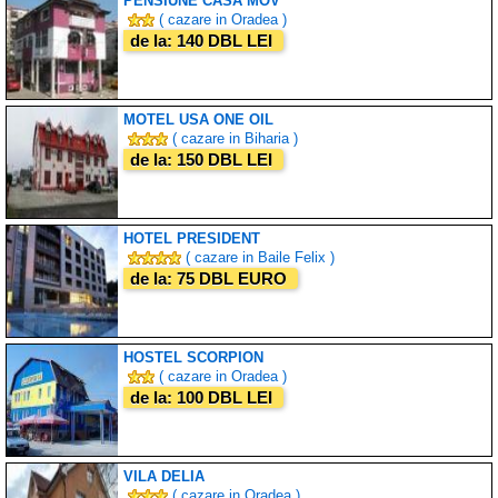
PENSIUNE CASA MOV
( cazare in Oradea )
de la: 140 DBL LEI
MOTEL USA ONE OIL
( cazare in Biharia )
de la: 150 DBL LEI
HOTEL PRESIDENT
( cazare in Baile Felix )
de la: 75 DBL EURO
HOSTEL SCORPION
( cazare in Oradea )
de la: 100 DBL LEI
VILA DELIA
( cazare in Oradea )