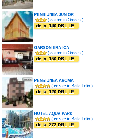
PENSIUNEA JUNIOR
( cazare in Oradea )
de la: 140 DBL LEI
GARSONIERA ICA
( cazare in Oradea )
de la: 150 DBL LEI
PENSIUNEA AROMA
( cazare in Baile Felix )
de la: 120 DBL LEI
HOTEL AQUA PARK
( cazare in Baile Felix )
de la: 272 DBL LEI