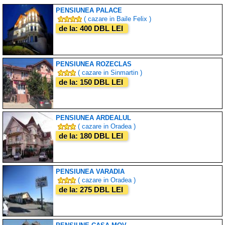
PENSIUNEA PALACE
( cazare in Baile Felix )
de la: 400 DBL LEI
PENSIUNEA ROZECLAS
( cazare in Sinmartin )
de la: 150 DBL LEI
PENSIUNEA ARDEALUL
( cazare in Oradea )
de la: 180 DBL LEI
PENSIUNEA VARADIA
( cazare in Oradea )
de la: 275 DBL LEI