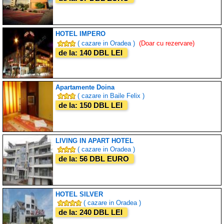
HOTEL IMPERO
( cazare in Oradea )
(Doar cu rezervare)
de la: 140 DBL LEI
Apartamente Doina
( cazare in Baile Felix )
de la: 150 DBL LEI
LIVING IN APART HOTEL
( cazare in Oradea )
de la: 56 DBL EURO
HOTEL SILVER
( cazare in Oradea )
de la: 240 DBL LEI