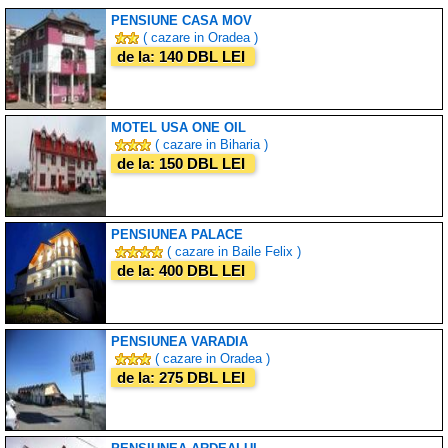
PENSIUNE CASA MOV
( cazare in Oradea )
de la: 140 DBL LEI
MOTEL USA ONE OIL
( cazare in Biharia )
de la: 150 DBL LEI
PENSIUNEA PALACE
( cazare in Baile Felix )
de la: 400 DBL LEI
PENSIUNEA VARADIA
( cazare in Oradea )
de la: 275 DBL LEI