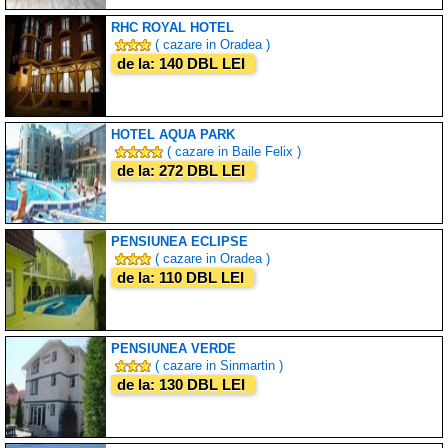
RHC ROYAL HOTEL
( cazare in Oradea )
de la: 140 DBL LEI
HOTEL AQUA PARK
( cazare in Baile Felix )
de la: 272 DBL LEI
PENSIUNEA ECLIPSE
( cazare in Oradea )
de la: 110 DBL LEI
PENSIUNEA VERDE
( cazare in Sinmartin )
de la: 130 DBL LEI