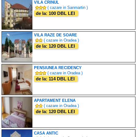
VILA CRINUL
( cazare in Sanmartin )
de la: 100 DBL LEI
VILA RAZE DE SOARE
( cazare in Oradea )
de la: 120 DBL LEI
PENSIUNEA RECIDENCY
( cazare in Oradea )
de la: 114 DBL LEI
APARTAMENT ELENA
( cazare in Oradea )
de la: 120 DBL LEI
CASA ANTIC