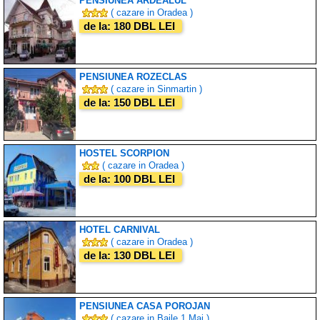
PENSIUNEA ARDEALUL
( cazare in Oradea )
de la: 180 DBL LEI
PENSIUNEA ROZECLAS
( cazare in Sinmartin )
de la: 150 DBL LEI
HOSTEL SCORPION
( cazare in Oradea )
de la: 100 DBL LEI
HOTEL CARNIVAL
( cazare in Oradea )
de la: 130 DBL LEI
PENSIUNEA CASA POROJAN
( cazare in Baile 1 Mai )