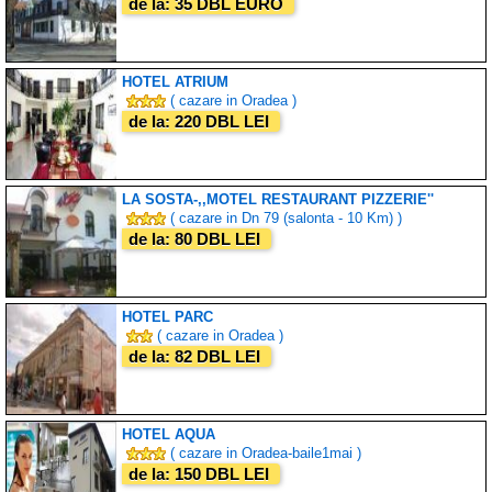
de la: 35 DBL EURO
HOTEL ATRIUM
( cazare in Oradea )
de la: 220 DBL LEI
LA SOSTA-,,MOTEL RESTAURANT PIZZERIE''
( cazare in Dn 79 (salonta - 10 Km) )
de la: 80 DBL LEI
HOTEL PARC
( cazare in Oradea )
de la: 82 DBL LEI
HOTEL AQUA
( cazare in Oradea-baile1mai )
de la: 150 DBL LEI