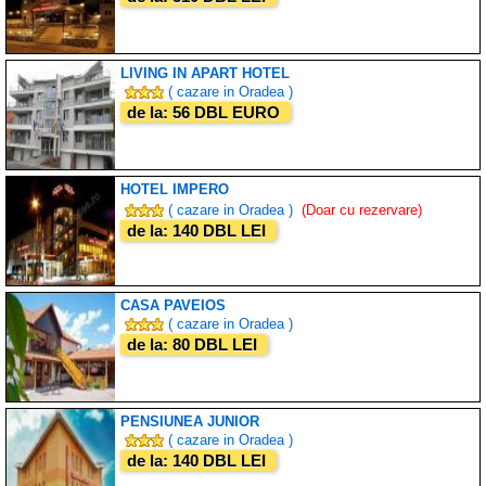
LIVING IN APART HOTEL
( cazare in Oradea )
de la: 56 DBL EURO
HOTEL IMPERO
( cazare in Oradea )
(Doar cu rezervare)
de la: 140 DBL LEI
CASA PAVEIOS
( cazare in Oradea )
de la: 80 DBL LEI
PENSIUNEA JUNIOR
( cazare in Oradea )
de la: 140 DBL LEI