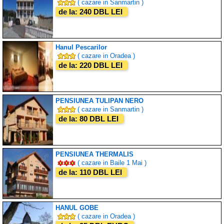
( cazare in Sanmartin )
de la: 240 DBL LEI
Hanul Pescarilor
( cazare in Oradea )
de la: 220 DBL LEI
PENSIUNEA TULIPAN NERO
( cazare in Sanmartin )
de la: 80 DBL LEI
PENSIUNEA THERMALIS
( cazare in Baile 1 Mai )
de la: 110 DBL LEI
HANUL GOBE
( cazare in Oradea )