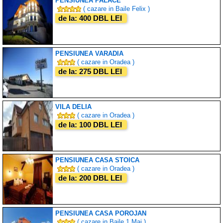
PENSIUNEA PALACE
( cazare in Baile Felix )
de la: 400 DBL LEI
PENSIUNEA VARADIA
( cazare in Oradea )
de la: 275 DBL LEI
VILA DELIA
( cazare in Oradea )
de la: 100 DBL LEI
PENSIUNEA CASA STOICA
( cazare in Oradea )
de la: 200 DBL LEI
PENSIUNEA CASA POROJAN
( cazare in Baile 1 Mai )