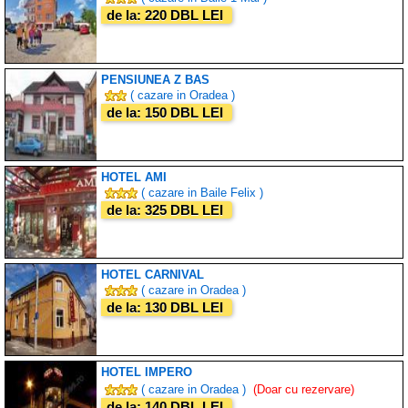
de la: 220 DBL LEI
PENSIUNEA Z BAS
( cazare in Oradea )
de la: 150 DBL LEI
HOTEL AMI
( cazare in Baile Felix )
de la: 325 DBL LEI
HOTEL CARNIVAL
( cazare in Oradea )
de la: 130 DBL LEI
HOTEL IMPERO
( cazare in Oradea )
(Doar cu rezervare)
de la: 140 DBL LEI