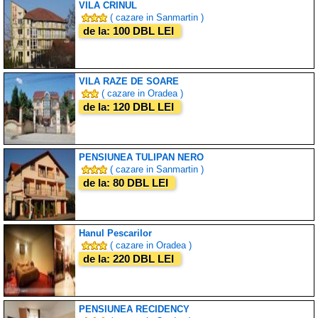
VILA CRINUL
( cazare in Sanmartin )
de la: 100 DBL LEI
VILA RAZE DE SOARE
( cazare in Oradea )
de la: 120 DBL LEI
PENSIUNEA TULIPAN NERO
( cazare in Sanmartin )
de la: 80 DBL LEI
Hanul Pescarilor
( cazare in Oradea )
de la: 220 DBL LEI
PENSIUNEA RECIDENCY