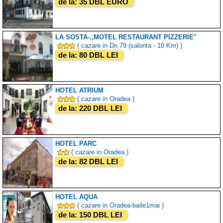
de la: 35 DBL EURO
LA SOSTA-,,MOTEL RESTAURANT PIZZERIE''
( cazare in Dn 79 (salonta - 10 Km) )
de la: 80 DBL LEI
HOTEL ATRIUM
( cazare in Oradea )
de la: 220 DBL LEI
HOTEL PARC
( cazare in Oradea )
de la: 82 DBL LEI
HOTEL AQUA
( cazare in Oradea-baile1mai )
de la: 150 DBL LEI