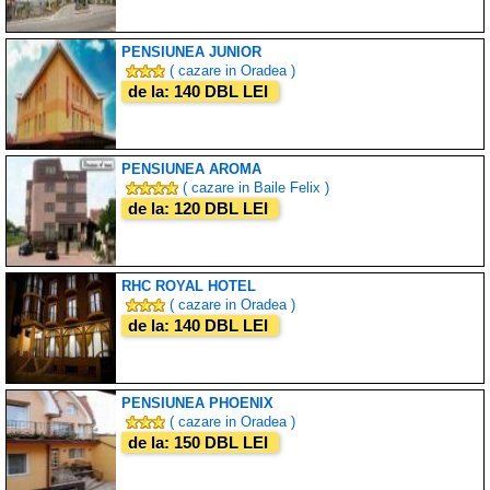
PENSIUNEA JUNIOR
( cazare in Oradea )
de la: 140 DBL LEI
PENSIUNEA AROMA
( cazare in Baile Felix )
de la: 120 DBL LEI
RHC ROYAL HOTEL
( cazare in Oradea )
de la: 140 DBL LEI
PENSIUNEA PHOENIX
( cazare in Oradea )
de la: 150 DBL LEI