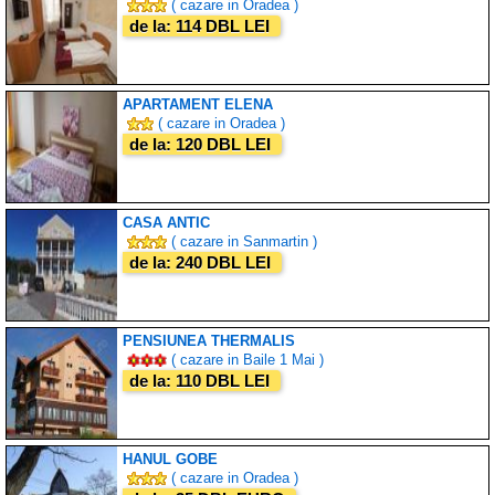
( cazare in Oradea )
de la: 114 DBL LEI
APARTAMENT ELENA
( cazare in Oradea )
de la: 120 DBL LEI
CASA ANTIC
( cazare in Sanmartin )
de la: 240 DBL LEI
PENSIUNEA THERMALIS
( cazare in Baile 1 Mai )
de la: 110 DBL LEI
HANUL GOBE
( cazare in Oradea )