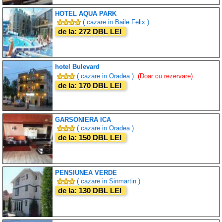
HOTEL AQUA PARK
( cazare in Baile Felix )
de la: 272 DBL LEI
hotel Bulevard
( cazare in Oradea )
(Doar cu rezervare)
de la: 170 DBL LEI
GARSONIERA ICA
( cazare in Oradea )
de la: 150 DBL LEI
PENSIUNEA VERDE
( cazare in Sinmartin )
de la: 130 DBL LEI