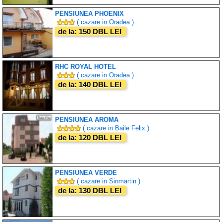
PENSIUNEA PHOENIX
( cazare in Oradea )
de la: 150 DBL LEI
RHC ROYAL HOTEL
( cazare in Oradea )
de la: 140 DBL LEI
PENSIUNEA AROMA
( cazare in Baile Felix )
de la: 120 DBL LEI
PENSIUNEA VERDE
( cazare in Sinmartin )
de la: 130 DBL LEI