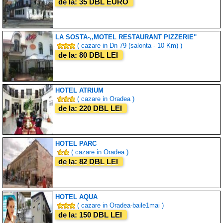
de la: 35 DBL EURO
LA SOSTA-,,MOTEL RESTAURANT PIZZERIE''
( cazare in Dn 79 (salonta - 10 Km) )
de la: 80 DBL LEI
HOTEL ATRIUM
( cazare in Oradea )
de la: 220 DBL LEI
HOTEL PARC
( cazare in Oradea )
de la: 82 DBL LEI
HOTEL AQUA
( cazare in Oradea-baile1mai )
de la: 150 DBL LEI