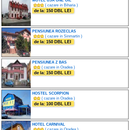
MOTEL USA ONE OIL
( cazare in Biharia )
de la: 150 DBL LEI
PENSIUNEA ROZECLAS
( cazare in Sinmartin )
de la: 150 DBL LEI
PENSIUNEA Z BAS
( cazare in Oradea )
de la: 150 DBL LEI
HOSTEL SCORPION
( cazare in Oradea )
de la: 100 DBL LEI
HOTEL CARNIVAL
( cazare in Oradea )