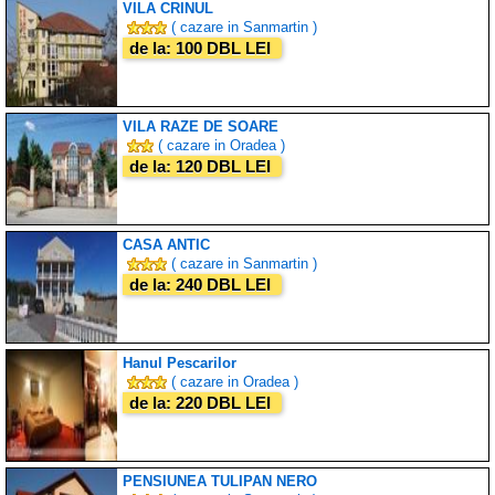
VILA CRINUL
( cazare in Sanmartin )
de la: 100 DBL LEI
VILA RAZE DE SOARE
( cazare in Oradea )
de la: 120 DBL LEI
CASA ANTIC
( cazare in Sanmartin )
de la: 240 DBL LEI
Hanul Pescarilor
( cazare in Oradea )
de la: 220 DBL LEI
PENSIUNEA TULIPAN NERO