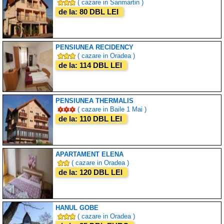
( cazare in Sanmartin )
de la: 80 DBL LEI
PENSIUNEA RECIDENCY
( cazare in Oradea )
de la: 114 DBL LEI
PENSIUNEA THERMALIS
( cazare in Baile 1 Mai )
de la: 110 DBL LEI
APARTAMENT ELENA
( cazare in Oradea )
de la: 120 DBL LEI
HANUL GOBE
( cazare in Oradea )