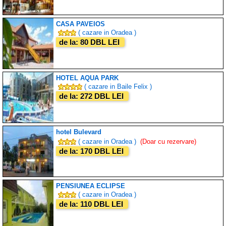
CASA PAVEIOS
( cazare in Oradea )
de la: 80 DBL LEI
HOTEL AQUA PARK
( cazare in Baile Felix )
de la: 272 DBL LEI
hotel Bulevard
( cazare in Oradea )
(Doar cu rezervare)
de la: 170 DBL LEI
PENSIUNEA ECLIPSE
( cazare in Oradea )
de la: 110 DBL LEI