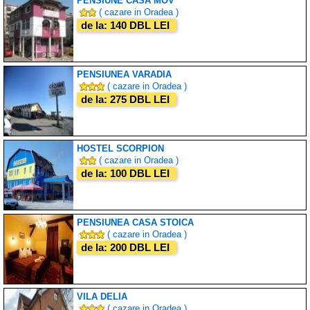
PENSIUNE CASA MOV
( cazare in Oradea )
de la: 140 DBL LEI
PENSIUNEA VARADIA
( cazare in Oradea )
de la: 275 DBL LEI
HOSTEL SCORPION
( cazare in Oradea )
de la: 100 DBL LEI
PENSIUNEA CASA STOICA
( cazare in Oradea )
de la: 200 DBL LEI
VILA DELIA
( cazare in Oradea )