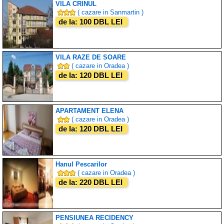
VILA CRINUL
( cazare in Sanmartin )
de la: 100 DBL LEI
VILA RAZE DE SOARE
( cazare in Oradea )
de la: 120 DBL LEI
APARTAMENT ELENA
( cazare in Oradea )
de la: 120 DBL LEI
Hanul Pescarilor
( cazare in Oradea )
de la: 220 DBL LEI
PENSIUNEA RECIDENCY