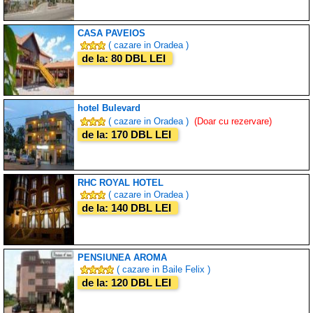
CASA PAVEIOS
( cazare in Oradea )
de la: 80 DBL LEI
hotel Bulevard
( cazare in Oradea )
(Doar cu rezervare)
de la: 170 DBL LEI
RHC ROYAL HOTEL
( cazare in Oradea )
de la: 140 DBL LEI
PENSIUNEA AROMA
( cazare in Baile Felix )
de la: 120 DBL LEI