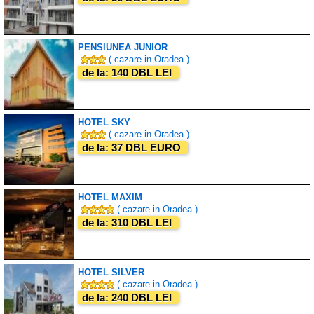
PENSIUNEA JUNIOR
( cazare in Oradea )
de la: 140 DBL LEI
HOTEL SKY
( cazare in Oradea )
de la: 37 DBL EURO
HOTEL MAXIM
( cazare in Oradea )
de la: 310 DBL LEI
HOTEL SILVER
( cazare in Oradea )
de la: 240 DBL LEI