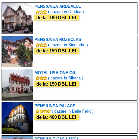
PENSIUNEA ARDEALUL
( cazare in Oradea )
de la: 180 DBL LEI
PENSIUNEA ROZECLAS
( cazare in Sinmartin )
de la: 150 DBL LEI
MOTEL USA ONE OIL
( cazare in Biharia )
de la: 150 DBL LEI
PENSIUNEA PALACE
( cazare in Baile Felix )
de la: 400 DBL LEI