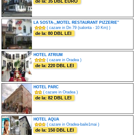
de la: 35 DBL EURO
LA SOSTA-,,MOTEL RESTAURANT PIZZERIE''
( cazare in Dn 79 (salonta - 10 Km) )
de la: 80 DBL LEI
HOTEL ATRIUM
( cazare in Oradea )
de la: 220 DBL LEI
HOTEL PARC
( cazare in Oradea )
de la: 82 DBL LEI
HOTEL AQUA
( cazare in Oradea-baile1mai )
de la: 150 DBL LEI