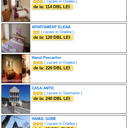
( cazare in Oradea )
de la: 114 DBL LEI
APARTAMENT ELENA
( cazare in Oradea )
de la: 120 DBL LEI
Hanul Pescarilor
( cazare in Oradea )
de la: 220 DBL LEI
CASA ANTIC
( cazare in Sanmartin )
de la: 240 DBL LEI
HANUL GOBE
( cazare in Oradea )