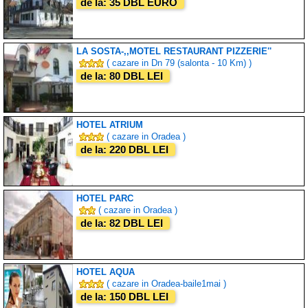
de la: 35 DBL EURO
LA SOSTA-,,MOTEL RESTAURANT PIZZERIE''
( cazare in Dn 79 (salonta - 10 Km) )
de la: 80 DBL LEI
HOTEL ATRIUM
( cazare in Oradea )
de la: 220 DBL LEI
HOTEL PARC
( cazare in Oradea )
de la: 82 DBL LEI
HOTEL AQUA
( cazare in Oradea-baile1mai )
de la: 150 DBL LEI