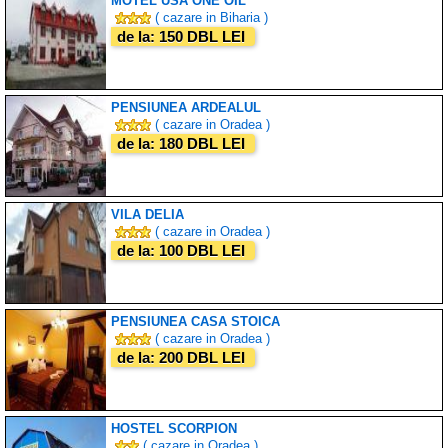
MOTEL USA ONE OIL
( cazare in Biharia )
de la: 150 DBL LEI
PENSIUNEA ARDEALUL
( cazare in Oradea )
de la: 180 DBL LEI
VILA DELIA
( cazare in Oradea )
de la: 100 DBL LEI
PENSIUNEA CASA STOICA
( cazare in Oradea )
de la: 200 DBL LEI
HOSTEL SCORPION
( cazare in Oradea )