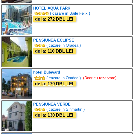
HOTEL AQUA PARK
( cazare in Baile Felix )
de la: 272 DBL LEI
PENSIUNEA ECLIPSE
( cazare in Oradea )
de la: 110 DBL LEI
hotel Bulevard
( cazare in Oradea )
(Doar cu rezervare)
de la: 170 DBL LEI
PENSIUNEA VERDE
( cazare in Sinmartin )
de la: 130 DBL LEI