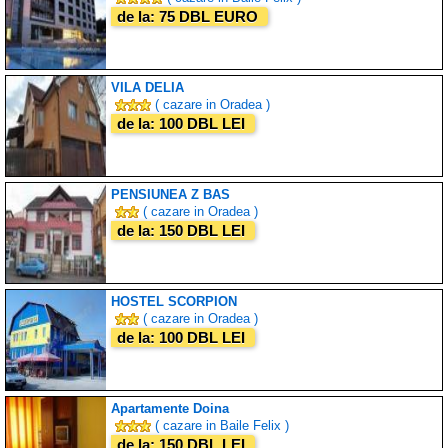
de la: 75 DBL EURO
VILA DELIA
( cazare in Oradea )
de la: 100 DBL LEI
PENSIUNEA Z BAS
( cazare in Oradea )
de la: 150 DBL LEI
HOSTEL SCORPION
( cazare in Oradea )
de la: 100 DBL LEI
Apartamente Doina
( cazare in Baile Felix )
de la: 150 DBL LEI