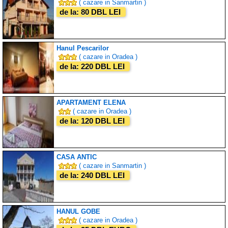
( cazare in Sanmartin )
de la: 80 DBL LEI
Hanul Pescarilor
( cazare in Oradea )
de la: 220 DBL LEI
APARTAMENT ELENA
( cazare in Oradea )
de la: 120 DBL LEI
CASA ANTIC
( cazare in Sanmartin )
de la: 240 DBL LEI
HANUL GOBE
( cazare in Oradea )