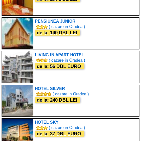
PENSIUNEA JUNIOR
( cazare in Oradea )
de la: 140 DBL LEI
LIVING IN APART HOTEL
( cazare in Oradea )
de la: 56 DBL EURO
HOTEL SILVER
( cazare in Oradea )
de la: 240 DBL LEI
HOTEL SKY
( cazare in Oradea )
de la: 37 DBL EURO