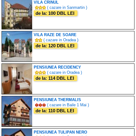
VILA CRINUL
( cazare in Sanmartin )
de la: 100 DBL LEI
VILA RAZE DE SOARE
( cazare in Oradea )
de la: 120 DBL LEI
PENSIUNEA RECIDENCY
( cazare in Oradea )
de la: 114 DBL LEI
PENSIUNEA THERMALIS
( cazare in Baile 1 Mai )
de la: 110 DBL LEI
PENSIUNEA TULIPAN NERO