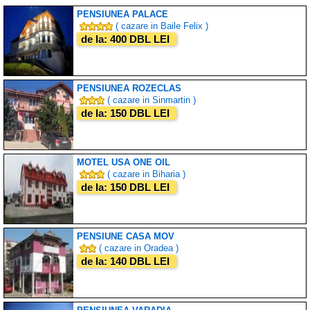
PENSIUNEA PALACE
( cazare in Baile Felix )
de la: 400 DBL LEI
PENSIUNEA ROZECLAS
( cazare in Sinmartin )
de la: 150 DBL LEI
MOTEL USA ONE OIL
( cazare in Biharia )
de la: 150 DBL LEI
PENSIUNE CASA MOV
( cazare in Oradea )
de la: 140 DBL LEI