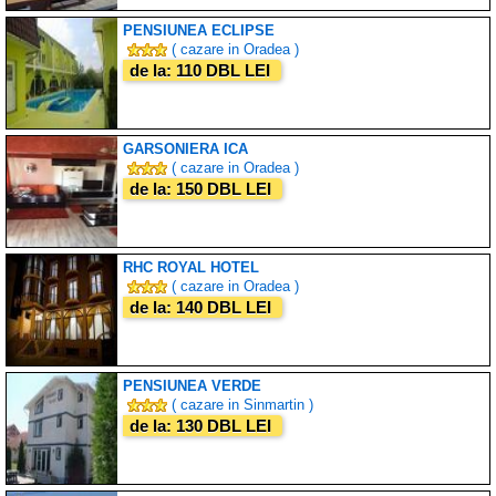
PENSIUNEA ECLIPSE
( cazare in Oradea )
de la: 110 DBL LEI
GARSONIERA ICA
( cazare in Oradea )
de la: 150 DBL LEI
RHC ROYAL HOTEL
( cazare in Oradea )
de la: 140 DBL LEI
PENSIUNEA VERDE
( cazare in Sinmartin )
de la: 130 DBL LEI