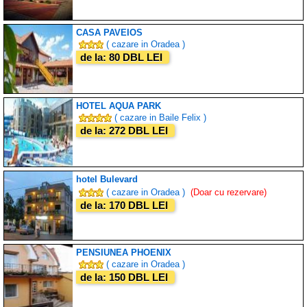
CASA PAVEIOS
( cazare in Oradea )
de la: 80 DBL LEI
HOTEL AQUA PARK
( cazare in Baile Felix )
de la: 272 DBL LEI
hotel Bulevard
( cazare in Oradea )
(Doar cu rezervare)
de la: 170 DBL LEI
PENSIUNEA PHOENIX
( cazare in Oradea )
de la: 150 DBL LEI