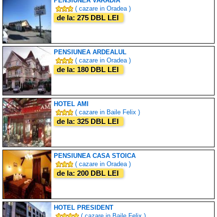
PENSIUNEA VARADIA
( cazare in Oradea )
de la: 275 DBL LEI
PENSIUNEA ARDEALUL
( cazare in Oradea )
de la: 180 DBL LEI
HOTEL AMI
( cazare in Baile Felix )
de la: 325 DBL LEI
PENSIUNEA CASA STOICA
( cazare in Oradea )
de la: 200 DBL LEI
HOTEL PRESIDENT
( cazare in Baile Felix )