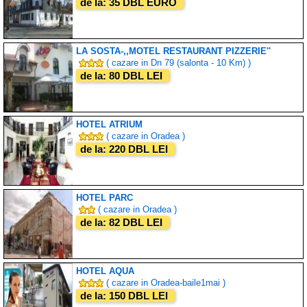
de la: 35 DBL EURO
LA SOSTA-,,MOTEL RESTAURANT PIZZERIE''
( cazare in Dn 79 (salonta - 10 Km) )
de la: 80 DBL LEI
HOTEL ATRIUM
( cazare in Oradea )
de la: 220 DBL LEI
HOTEL PARC
( cazare in Oradea )
de la: 82 DBL LEI
HOTEL AQUA
( cazare in Oradea-baile1mai )
de la: 150 DBL LEI