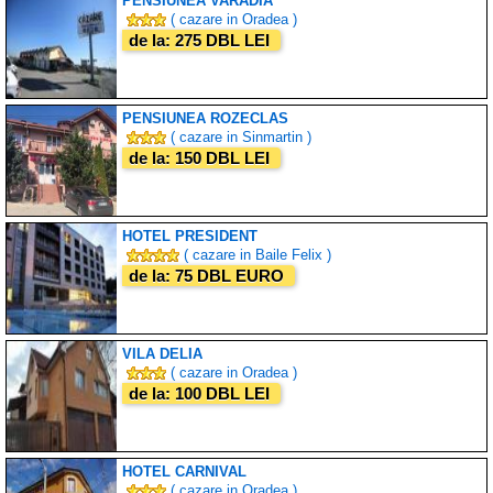
PENSIUNEA VARADIA
( cazare in Oradea )
de la: 275 DBL LEI
PENSIUNEA ROZECLAS
( cazare in Sinmartin )
de la: 150 DBL LEI
HOTEL PRESIDENT
( cazare in Baile Felix )
de la: 75 DBL EURO
VILA DELIA
( cazare in Oradea )
de la: 100 DBL LEI
HOTEL CARNIVAL
( cazare in Oradea )