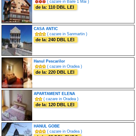
( cazare in Baile 1 Mai )
de la: 110 DBL LEI
CASA ANTIC
( cazare in Sanmartin )
de la: 240 DBL LEI
Hanul Pescarilor
( cazare in Oradea )
de la: 220 DBL LEI
APARTAMENT ELENA
( cazare in Oradea )
de la: 120 DBL LEI
HANUL GOBE
( cazare in Oradea )