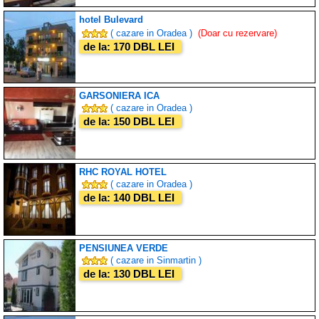
hotel Bulevard
( cazare in Oradea )
(Doar cu rezervare)
de la: 170 DBL LEI
GARSONIERA ICA
( cazare in Oradea )
de la: 150 DBL LEI
RHC ROYAL HOTEL
( cazare in Oradea )
de la: 140 DBL LEI
PENSIUNEA VERDE
( cazare in Sinmartin )
de la: 130 DBL LEI