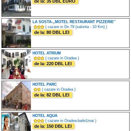
de la: 35 DBL EURO
LA SOSTA-,,MOTEL RESTAURANT PIZZERIE''
( cazare in Dn 79 (salonta - 10 Km) )
de la: 80 DBL LEI
HOTEL ATRIUM
( cazare in Oradea )
de la: 220 DBL LEI
HOTEL PARC
( cazare in Oradea )
de la: 82 DBL LEI
HOTEL AQUA
( cazare in Oradea-baile1mai )
de la: 150 DBL LEI