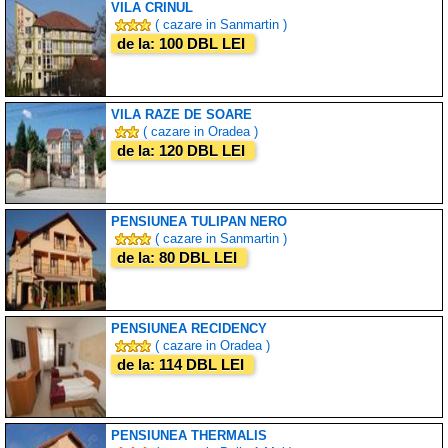
VILA CRINUL
( cazare in Sanmartin )
de la: 100 DBL LEI
VILA RAZE DE SOARE
( cazare in Oradea )
de la: 120 DBL LEI
PENSIUNEA TULIPAN NERO
( cazare in Sanmartin )
de la: 80 DBL LEI
PENSIUNEA RECIDENCY
( cazare in Oradea )
de la: 114 DBL LEI
PENSIUNEA THERMALIS