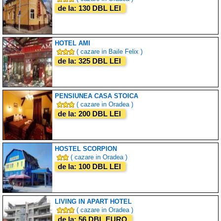
de la: 130 DBL LEI
HOTEL AMI
( cazare in Baile Felix )
de la: 325 DBL LEI
PENSIUNEA CASA STOICA
( cazare in Oradea )
de la: 200 DBL LEI
HOSTEL SCORPION
( cazare in Oradea )
de la: 100 DBL LEI
LIVING IN APART HOTEL
( cazare in Oradea )
de la: 56 DBL EURO