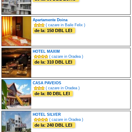
Apartamente Doina
( cazare in Baile Felix )
de la: 150 DBL LEI
HOTEL MAXIM
( cazare in Oradea )
de la: 310 DBL LEI
CASA PAVEIOS
( cazare in Oradea )
de la: 80 DBL LEI
HOTEL SILVER
( cazare in Oradea )
de la: 240 DBL LEI